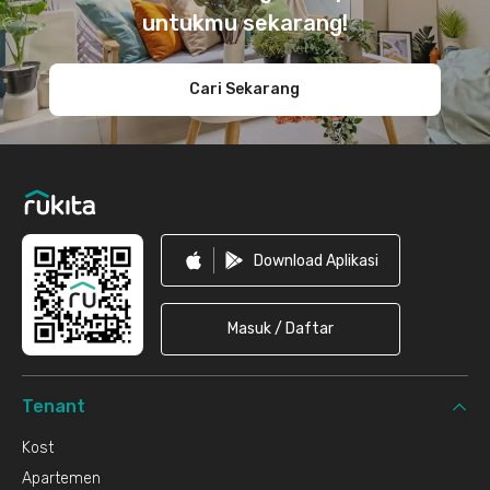
untukmu sekarang!
Cari Sekarang
Download Aplikasi
Masuk / Daftar
Tenant
Kost
Apartemen