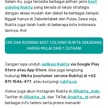
Selain itu, juga tersedia berbagai pilihan jenis
kost
coliving Rukita
yang berada di lokasi strategis
dengan akses mudah dan dekat ke berbagai tempat.
Nggak hanya di Jabodetabek dan Pulau Jawa saja,
Rukita juga telah hadir di beberapa kota Indonesia
lainnya, lho!
CEK DAN BOOKING KOST COLIVING RUKITA SEKARANG,
HARGA MULAI DARI 1 JUTAAN!
Jangan lupa unduh
aplikasi Rukita
via Google Play
Store atau App Store
, bisa juga langsung
hubungi
Nikita (customer service Rukita) di +62
811-1546-477
, atau kunjungi
rukita.co
.
Follow
juga akun Instagram Rukita di
@Rukita_Indo
,
Twitter di
@Rukita_Id
, dan TikTok
@rukita_id
untuk
berbagai info terkini serta promo menarik!