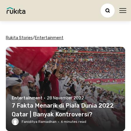
Ope
Rukita Stories
/
Entertainment
Entertainment
·
28 November 2022
7 Fakta Menarik di Piala Dunia 2022
Qatar | Banyak Kontroversi?
Faniditya Ramadhan
·
6
minutes read