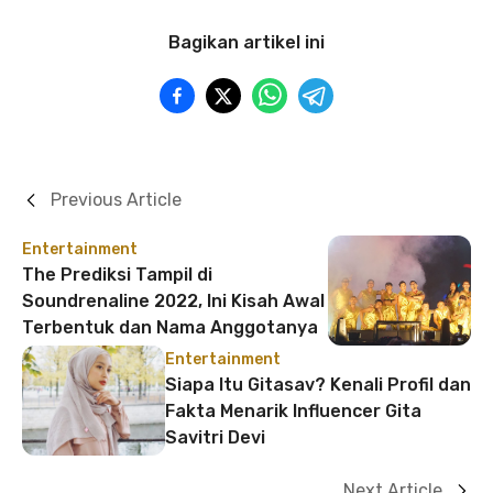
Bagikan artikel ini
Previous Article
Entertainment
The Prediksi Tampil di
Soundrenaline 2022, Ini Kisah Awal
Terbentuk dan Nama Anggotanya
Entertainment
Siapa Itu Gitasav? Kenali Profil dan
Fakta Menarik Influencer Gita
Savitri Devi
Next Article