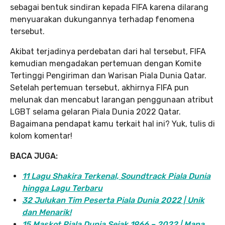
sebagai bentuk sindiran kepada FIFA karena dilarang
menyuarakan dukungannya terhadap fenomena
tersebut.
Akibat terjadinya perdebatan dari hal tersebut, FIFA
kemudian mengadakan pertemuan dengan Komite
Tertinggi Pengiriman dan Warisan Piala Dunia Qatar.
Setelah pertemuan tersebut, akhirnya FIFA pun
melunak dan mencabut larangan penggunaan atribut
LGBT selama gelaran Piala Dunia 2022 Qatar.
Bagaimana pendapat kamu terkait hal ini? Yuk, tulis di
kolom komentar!
BACA JUGA:
11 Lagu Shakira Terkenal, Soundtrack Piala Dunia
hingga Lagu Terbaru
32 Julukan Tim Peserta Piala Dunia 2022 | Unik
dan Menarik!
15 Maskot Piala Dunia Sejak 1966 – 2022 | Mana