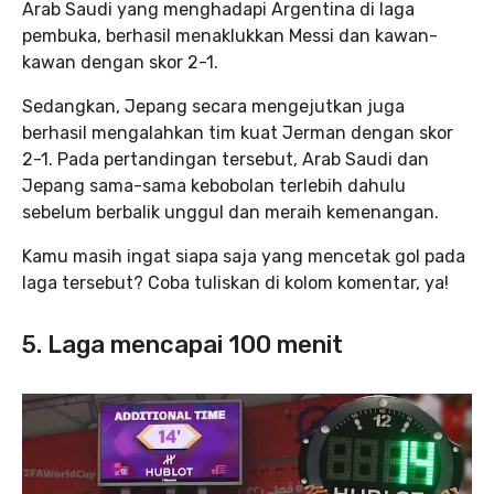
Arab Saudi yang menghadapi Argentina di laga
pembuka, berhasil menaklukkan Messi dan kawan-
kawan dengan skor 2-1.
Sedangkan, Jepang secara mengejutkan juga
berhasil mengalahkan tim kuat Jerman dengan skor
2-1. Pada pertandingan tersebut, Arab Saudi dan
Jepang sama-sama kebobolan terlebih dahulu
sebelum berbalik unggul dan meraih kemenangan.
Kamu masih ingat siapa saja yang mencetak gol pada
laga tersebut? Coba tuliskan di kolom komentar, ya!
5. Laga mencapai 100 menit