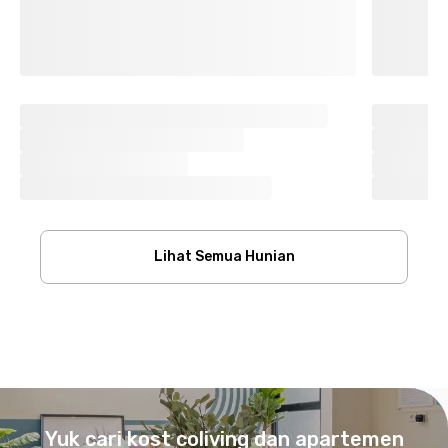
Lihat Semua Hunian
Footer
Yuk cari kost coliving dan apartemen