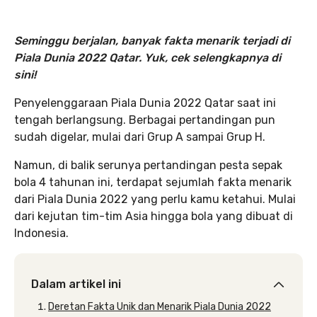
Seminggu berjalan, banyak fakta menarik terjadi di
Piala Dunia 2022 Qatar. Yuk, cek selengkapnya di
sini!
Penyelenggaraan Piala Dunia 2022 Qatar saat ini
tengah berlangsung. Berbagai pertandingan pun
sudah digelar, mulai dari Grup A sampai Grup H.
Namun, di balik serunya pertandingan pesta sepak
bola 4 tahunan ini, terdapat sejumlah fakta menarik
dari Piala Dunia 2022 yang perlu kamu ketahui. Mulai
dari kejutan tim-tim Asia hingga bola yang dibuat di
Indonesia.
Dalam artikel ini
Deretan Fakta Unik dan Menarik Piala Dunia 2022