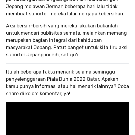
Jepang melawan Jerman beberapa hari lalu tidak
membuat suporter mereka lalai menjaga kebersihan.
Aksi bersih-bersih yang mereka lakukan bukanlah
untuk mencari publisitas semata, melainkan memang
merupakan bagian integral dari kehidupan
masyarakat Jepang. Patut banget untuk kita tiru aksi
suporter Jepang ini nih, setuju?
Itulah beberapa fakta menarik selama seminggu
penyelenggaraan Piala Dunia 2022 Qatar. Apakah
kamu punya informasi atau hal menarik lainnya? Coba
share di kolom komentar, ya!