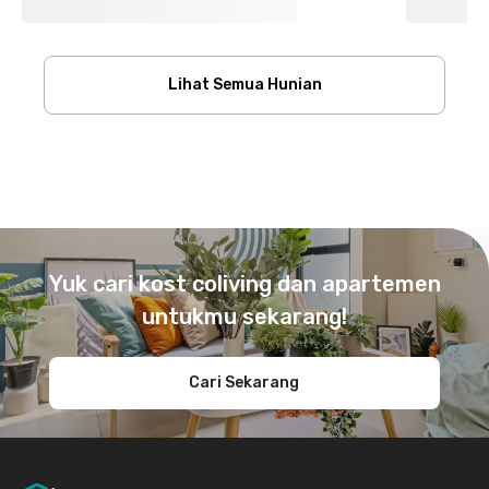
Lihat Semua Hunian
Footer
Yuk cari kost coliving dan apartemen
untukmu sekarang!
Cari Sekarang