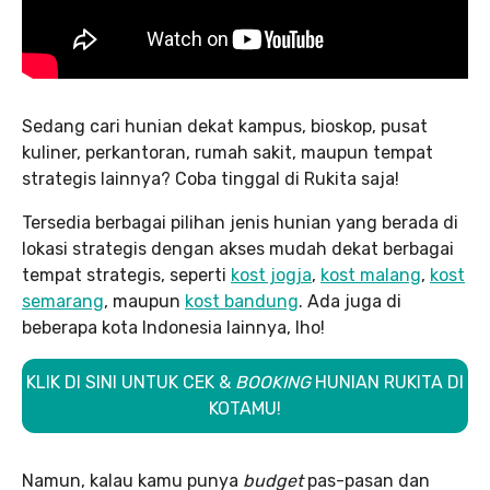
Sedang cari hunian dekat kampus, bioskop, pusat
kuliner, perkantoran, rumah sakit, maupun tempat
strategis lainnya? Coba tinggal di Rukita saja!
Tersedia berbagai pilihan jenis hunian yang berada di
lokasi strategis dengan akses mudah dekat berbagai
tempat strategis, seperti
kost jogja
,
kost malang
,
kost
semarang
, maupun
kost bandung
. Ada juga di
beberapa kota Indonesia lainnya, lho!
KLIK DI SINI UNTUK CEK &
BOOKING
HUNIAN RUKITA DI
KOTAMU!
Namun, kalau kamu punya
budget
pas-pasan dan