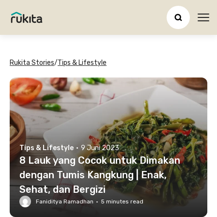
Ope
Rukita Stories
/
Tips & Lifestyle
Tips & Lifestyle
·
9 Juni 2023
8 Lauk yang Cocok untuk Dimakan
dengan Tumis Kangkung | Enak,
Sehat, dan Bergizi
Faniditya Ramadhan
·
5
minutes read