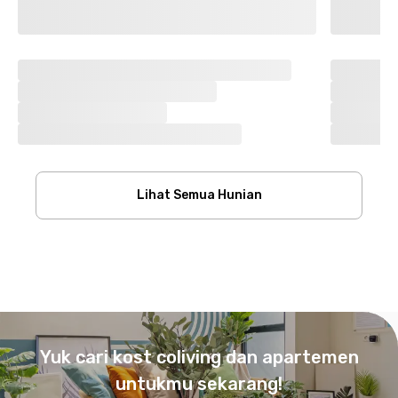
Lihat Semua Hunian
Footer
Yuk cari kost coliving dan apartemen
untukmu sekarang!