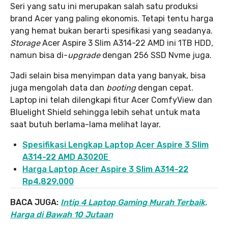
Seri yang satu ini merupakan salah satu produksi
brand Acer yang paling ekonomis. Tetapi tentu harga
yang hemat bukan berarti spesifikasi yang seadanya.
Storage
Acer Aspire 3 Slim A314-22 AMD ini 1TB HDD,
namun bisa di-
upgrade
dengan 256 SSD Nvme juga.
Jadi selain bisa menyimpan data yang banyak, bisa
juga mengolah data dan
booting
dengan cepat.
Laptop ini telah dilengkapi fitur Acer ComfyView dan
Bluelight Shield sehingga lebih sehat untuk mata
saat butuh berlama-lama melihat layar.
Spesifikasi Lengkap Laptop Acer Aspire 3 Slim
A314-22 AMD A3020E
Harga Laptop Acer Aspire 3 Slim A314-22
Rp4.829.000
BACA JUGA:
Intip 4 Laptop Gaming Murah Terbaik,
Harga di Bawah 10 Jutaan