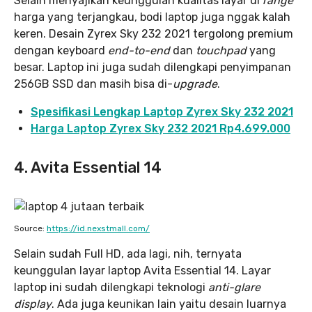
Selain menyajikan keunggulan kualitas layar di
range
harga yang terjangkau, bodi laptop juga nggak kalah
keren. Desain Zyrex Sky 232 2021 tergolong premium
dengan keyboard
end-to-end
dan
touchpad
yang
besar. Laptop ini juga sudah dilengkapi penyimpanan
256GB SSD dan masih bisa di-
upgrade
.
Spesifikasi Lengkap Laptop Zyrex Sky 232 2021
Harga Laptop Zyrex Sky 232 2021 Rp4.699.000
4. Avita Essential 14
Source:
https://id.nexstmall.com/
Selain sudah Full HD, ada lagi, nih, ternyata
keunggulan layar laptop Avita Essential 14. Layar
laptop ini sudah dilengkapi teknologi
anti-glare
display
. Ada juga keunikan lain yaitu desain luarnya