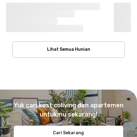
Lihat Semua Hunian
Footer
Yuk cari kost coliving dan apartemen
untukmu sekarang!
Cari Sekarang