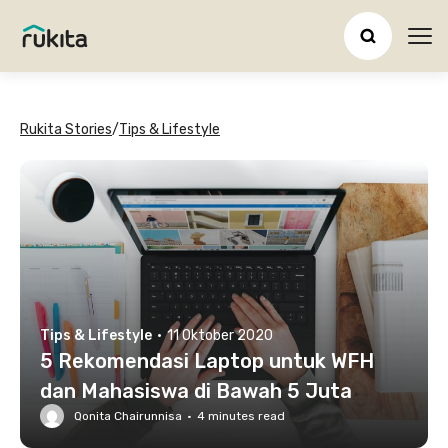
Ope
Rukita Stories
/
Tips & Lifestyle
Tips & Lifestyle
·
11 Oktober 2020
5 Rekomendasi Laptop untuk WFH
dan Mahasiswa di Bawah 5 Juta
Qonita Chairunnisa
·
4
minutes read