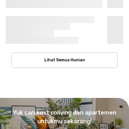
Lihat Semua Hunian
Footer
Yuk cari kost coliving dan apartemen
untukmu sekarang!