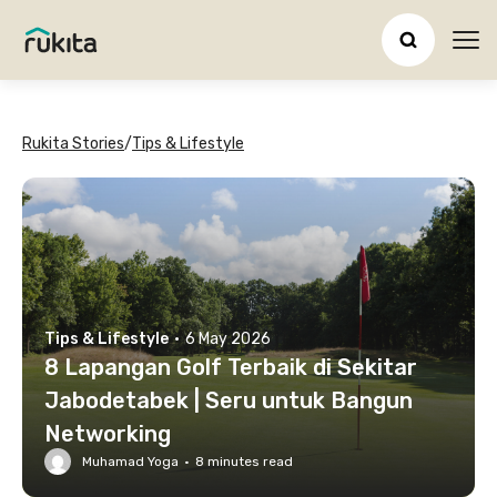
Ope
Rukita Stories
/
Tips & Lifestyle
Tips & Lifestyle
·
6 May 2026
8 Lapangan Golf Terbaik di Sekitar
Jabodetabek | Seru untuk Bangun
Networking
Muhamad Yoga
·
8
minutes read