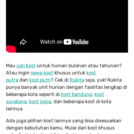
Mau
cari kost
untuk hunian bulanan atau tahunan?
Atau ingin
sewa kost
khusus untuk
kost
putra
dan
kost putri
? Cek di
Rukita
saja, yuk! Rukita
punya banyak unit hunian dengan fasilitas lengkap di
beberapa kota seperti di
kost bandung
,
kost
surabaya
,
kost jogja
, dan beberapa kost di kota
lainnya.
Ada juga pilihan kost lainnya yang bisa disesuaikan
dengan kebutuhan kamu. Mulai dari kost khusus