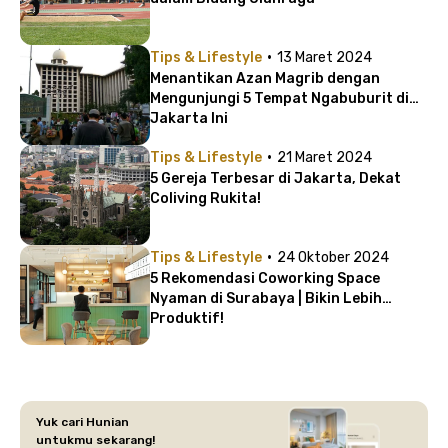
·
Tips & Lifestyle
13 Maret 2024
Menantikan Azan Magrib dengan
Mengunjungi 5 Tempat Ngabuburit di
Jakarta Ini
·
Tips & Lifestyle
21 Maret 2024
5 Gereja Terbesar di Jakarta, Dekat
Coliving Rukita!
·
Tips & Lifestyle
24 Oktober 2024
5 Rekomendasi Coworking Space
Nyaman di Surabaya | Bikin Lebih
Produktif!
Yuk cari Hunian
untukmu sekarang!