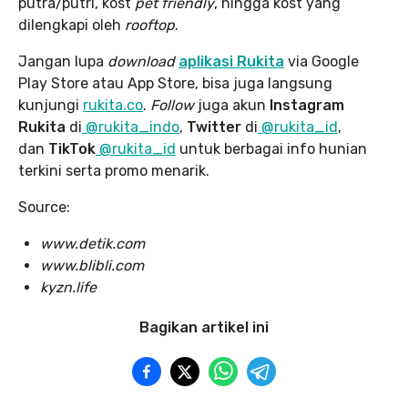
putra/putri, kost
pet friendly
, hingga kost yang
dilengkapi oleh
rooftop
.
Jangan lupa
download
aplikasi Rukita
via Google
Play Store atau App Store, bisa juga langsung
kunjungi
rukita.co
.
Follow
juga akun
Instagram
Rukita
di
@rukita_indo
,
Twitter
di
@rukita_id
,
dan
TikTok
@rukita_id
untuk berbagai info hunian
terkini serta promo menarik.
Source:
www.detik.com
www.blibli.com
kyzn.life
Bagikan artikel ini