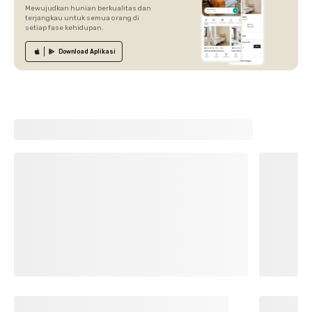
Mewujudkan hunian berkualitas dan
terjangkau untuk semua orang di
setiap fase kehidupan.
Download
Aplikasi