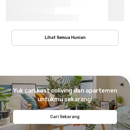
Lihat Semua Hunian
Footer
Yuk cari kost coliving dan apartemen
untukmu sekarang!
Cari Sekarang