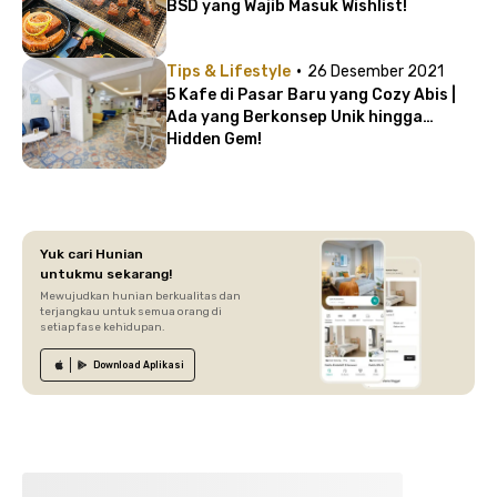
BSD yang Wajib Masuk Wishlist!
·
Tips & Lifestyle
26 Desember 2021
5 Kafe di Pasar Baru yang Cozy Abis |
Ada yang Berkonsep Unik hingga
Hidden Gem!
Yuk cari Hunian
untukmu sekarang!
Mewujudkan hunian berkualitas dan
terjangkau untuk semua orang di
setiap fase kehidupan.
Download
Aplikasi