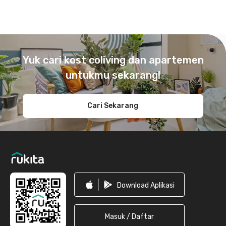
Footer
Yuk cari kost coliving dan apartemen
untukmu sekarang!
Cari Sekarang
Download Aplikasi
Masuk / Daftar