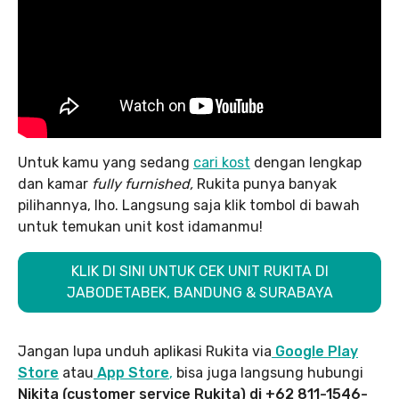
Untuk kamu yang sedang
cari kost
dengan lengkap
dan kamar
fully furnished,
Rukita punya banyak
pilihannya, lho. Langsung saja klik tombol di bawah
untuk temukan unit kost idamanmu!
KLIK DI SINI UNTUK CEK UNIT RUKITA DI
JABODETABEK, BANDUNG & SURABAYA
Jangan lupa unduh aplikasi Rukita via
Google Play
Store
atau
App Store
,
bisa juga langsung hubungi
Nikita (customer service Rukita) di +62 811-1546-