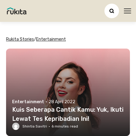
Ope
Rukita Stories
/
Entertainment
Entertainment
·
28 April 2022
Kuis Seberapa Cantik Kamu: Yuk, Ikuti
Lewat Tes Kepribadian Ini!
Shintia Savitri
·
6
minutes read