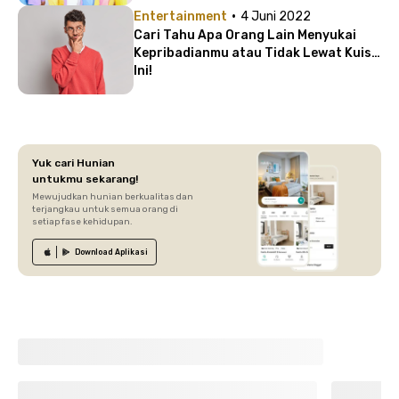
·
Entertainment
4 Juni 2022
Cari Tahu Apa Orang Lain Menyukai
Kepribadianmu atau Tidak Lewat Kuis
Ini!
Yuk cari Hunian
untukmu sekarang!
Mewujudkan hunian berkualitas dan
terjangkau untuk semua orang di
setiap fase kehidupan.
Download
Aplikasi