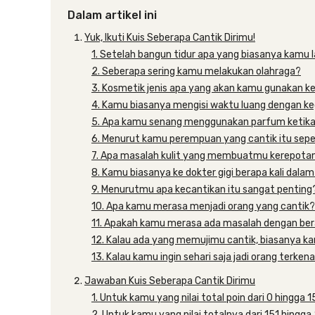
Dalam artikel ini
Yuk, Ikuti Kuis Seberapa Cantik Dirimu!
1. Setelah bangun tidur apa yang biasanya kamu 
2. Seberapa sering kamu melakukan olahraga?
3. Kosmetik jenis apa yang akan kamu gunakan ke
4. Kamu biasanya mengisi waktu luang dengan ke
5. Apa kamu senang menggunakan parfum ketika
6. Menurut kamu perempuan yang cantik itu sepe
7. Apa masalah kulit yang membuatmu kerepota
8. Kamu biasanya ke dokter gigi berapa kali dalam
9. Menurutmu apa kecantikan itu sangat penting
10. Apa kamu merasa menjadi orang yang cantik?
11. Apakah kamu merasa ada masalah dengan be
12. Kalau ada yang memujimu cantik, biasanya k
13. Kalau kamu ingin sehari saja jadi orang terke
Jawaban Kuis Seberapa Cantik Dirimu
1. Untuk kamu yang nilai total poin dari 0 hingga 
2. Untuk kamu yang nilai totalnya dari 151 hingga