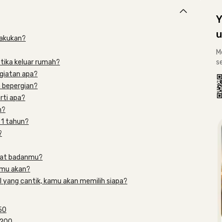
Y
u
lakukan?
M
tika keluar rumah?
s
giatan apa?
 bepergian?
rti apa?
n?
 1 tahun?
?
rat badanmu?
amu akan?
nal yang cantik, kamu akan memilih siapa?
150
 200