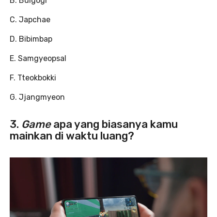
B. Bulgogi
C. Japchae
D. Bibimbap
E. Samgyeopsal
F. Tteokbokki
G. Jjangmyeon
3.
Game
apa yang biasanya kamu
mainkan di waktu luang?