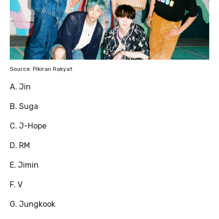
Source: Pikiran Rakyat
A. Jin
B. Suga
C. J-Hope
D. RM
E. Jimin
F. V
G. Jungkook