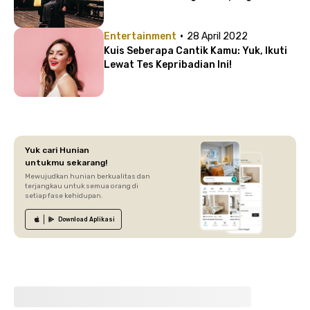
·
Entertainment
28 April 2022
Kuis Seberapa Cantik Kamu: Yuk, Ikuti
Lewat Tes Kepribadian Ini!
Yuk cari Hunian
untukmu sekarang!
Mewujudkan hunian berkualitas dan
terjangkau untuk semua orang di
setiap fase kehidupan.
Download
Aplikasi