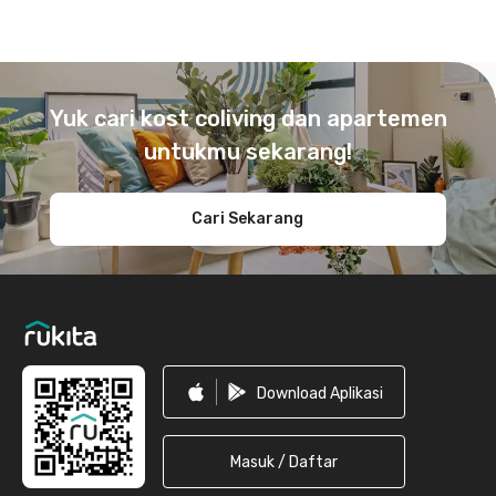
Footer
Yuk cari kost coliving dan apartemen
untukmu sekarang!
Cari Sekarang
Download Aplikasi
Masuk / Daftar