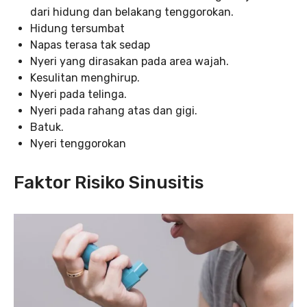
dari hidung dan belakang tenggorokan.
Hidung tersumbat
Napas terasa tak sedap
Nyeri yang dirasakan pada area wajah.
Kesulitan menghirup.
Nyeri pada telinga.
Nyeri pada rahang atas dan gigi.
Batuk.
Nyeri tenggorokan
Faktor Risiko Sinusitis