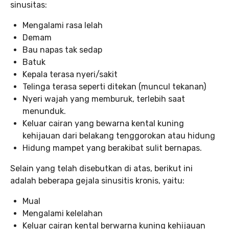
sinusitas:
Mengalami rasa lelah
Demam
Bau napas tak sedap
Batuk
Kepala terasa nyeri/sakit
Telinga terasa seperti ditekan (muncul tekanan)
Nyeri wajah yang memburuk, terlebih saat
menunduk.
Keluar cairan yang bewarna kental kuning
kehijauan dari belakang tenggorokan atau hidung
Hidung mampet yang berakibat sulit bernapas.
Selain yang telah disebutkan di atas, berikut ini
adalah beberapa gejala sinusitis kronis, yaitu:
Mual
Mengalami kelelahan
Keluar cairan kental berwarna kuning kehijauan