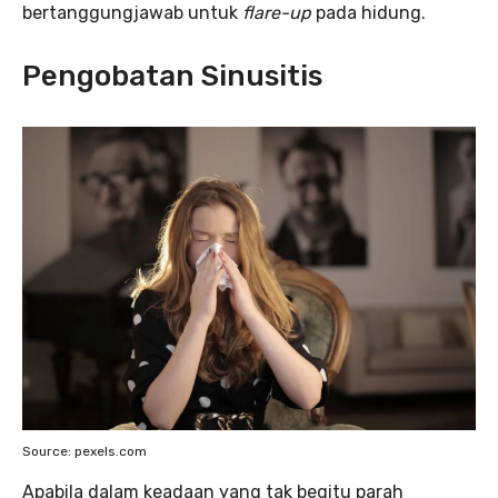
bertanggungjawab untuk
flare-up
pada hidung.
Pengobatan Sinusitis
Source: pexels.com
Apabila dalam keadaan yang tak begitu parah