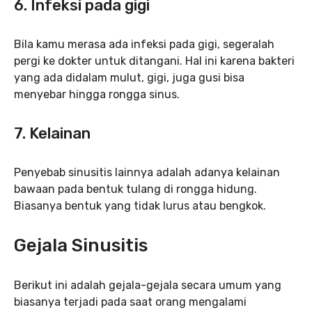
6. Infeksi pada gigi
Bila kamu merasa ada infeksi pada gigi, segeralah
pergi ke dokter untuk ditangani. Hal ini karena bakteri
yang ada didalam mulut, gigi, juga gusi bisa
menyebar hingga rongga sinus.
7. Kelainan
Penyebab sinusitis lainnya adalah adanya kelainan
bawaan pada bentuk tulang di rongga hidung.
Biasanya bentuk yang tidak lurus atau bengkok.
Gejala Sinusitis
Berikut ini adalah gejala-gejala secara umum yang
biasanya terjadi pada saat orang mengalami