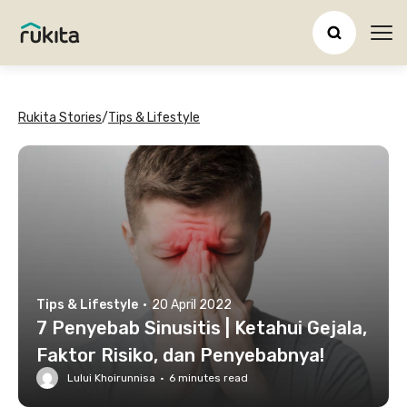
Ope
Rukita Stories
/
Tips & Lifestyle
Tips & Lifestyle
·
20 April 2022
7 Penyebab Sinusitis | Ketahui Gejala,
Faktor Risiko, dan Penyebabnya!
Lului Khoirunnisa
·
6
minutes read