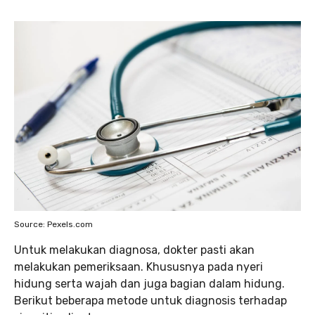
Source: Pexels.com
Untuk melakukan diagnosa, dokter pasti akan
melakukan pemeriksaan. Khususnya pada nyeri
hidung serta wajah dan juga bagian dalam hidung.
Berikut beberapa metode untuk diagnosis terhadap