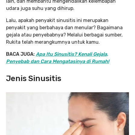
lain, dan membantu mengendalikan kelembapan
udara juga suhu yang dihirup.
Lalu, apakah penyakit sinusitis ini merupakan
penyakit yang berbahaya dan menular? Bagaimana
gejala atau penyebabnya? Melalui berbagai sumber,
Rukita telah merangkumnya untuk kamu.
BACA JUGA:
Apa Itu Sinusitis? Kenali Gejala,
Penyebab dan Cara Mengatasinya di Rumah!
Jenis Sinusitis