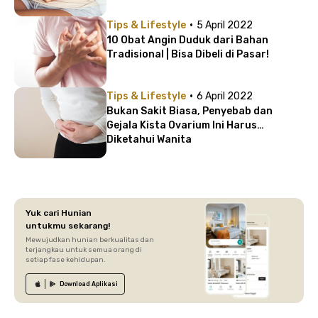
·
Tips & Lifestyle
5 April 2022
10 Obat Angin Duduk dari Bahan
Tradisional | Bisa Dibeli di Pasar!
·
Tips & Lifestyle
6 April 2022
Bukan Sakit Biasa, Penyebab dan
Gejala Kista Ovarium Ini Harus
Diketahui Wanita
Yuk cari Hunian
untukmu sekarang!
Mewujudkan hunian berkualitas dan
terjangkau untuk semua orang di
setiap fase kehidupan.
Download
Aplikasi