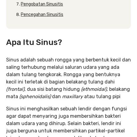
Pengobatan Sinusitis
Pencegahan Sinusitis
Apa Itu Sinus?
Sinus adalah sebuah rongga yang berbentuk kecil dan
saling terhubung melalui saluran udara yang ada
dalam tulang tengkorak. Rongga yang bentuknya
kecil ini terletak di bagian belakang tulang dahi
(frontal)
, dua sisi batang hidung
(ethmoidal)
, belakang
mata
(sphenoidalis)
dan
maxillary
atau tulang pipi
Sinus ini menghasilkan sebuah lendir dengan fungsi
agar dapat menyaring juga membersihkan bakteri
dalam udara yang dihirup. Selain bakteri, lendir ini
juga berguna untuk membersihkan partikel-partikel