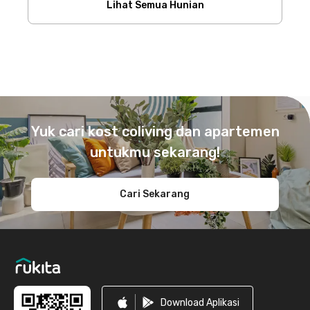
Lihat Semua Hunian
Footer
Yuk cari kost coliving dan apartemen
untukmu sekarang!
Cari Sekarang
Download Aplikasi