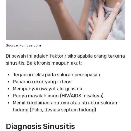
Source: kompas.com
Di bawah ini adalah faktor risiko apabila orang terkena
sinusitis. Baik kronis maupun akut:
Terjadi infeksi pada saluran pernapasan
Paparan rokok yang intens
Mempunyai riwayat alergi asma
Punya masalah imun (HIV/AIDS misalnya)
Memiliki kelainan anatomi atau struktur saluran
hidung (Polip, deviasi septum hidung)
Diagnosis Sinusitis