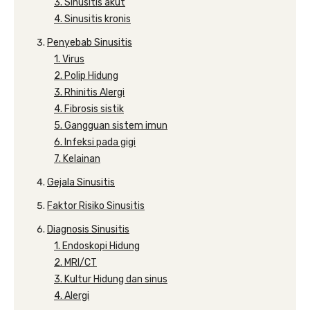
3. Sinusitis akut
4. Sinusitis kronis
Penyebab Sinusitis
1. Virus
2. Polip Hidung
3. Rhinitis Alergi
4. Fibrosis sistik
5. Gangguan sistem imun
6. Infeksi pada gigi
7. Kelainan
Gejala Sinusitis
Faktor Risiko Sinusitis
Diagnosis Sinusitis
1. Endoskopi Hidung
2. MRI/CT
3. Kultur Hidung dan sinus
4. Alergi