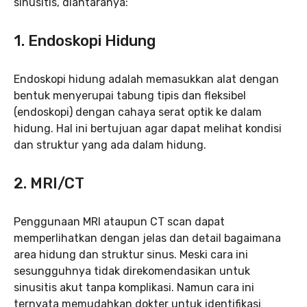
sinusitis, diantaranya:
1. Endoskopi Hidung
Endoskopi hidung adalah memasukkan alat dengan
bentuk menyerupai tabung tipis dan fleksibel
(endoskopi) dengan cahaya serat optik ke dalam
hidung. Hal ini bertujuan agar dapat melihat kondisi
dan struktur yang ada dalam hidung.
2. MRI/CT
Penggunaan MRI ataupun CT scan dapat
memperlihatkan dengan jelas dan detail bagaimana
area hidung dan struktur sinus. Meski cara ini
sesungguhnya tidak direkomendasikan untuk
sinusitis akut tanpa komplikasi. Namun cara ini
ternyata memudahkan dokter untuk identifikasi