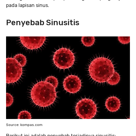
pada lapisan sinus.
Penyebab Sinusitis
Source: kompas.com
Berikut ini adalah penyebab terjadinya sinusitis: