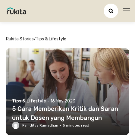
Ope
Rukita Stories
/
Tips & Lifestyle
Tips & Lifestyle
·
16 May 2023
5 Cara Memberikan Kritik dan Saran
untuk Dosen yang Membangun
Faniditya Ramadhan
·
5
minutes read