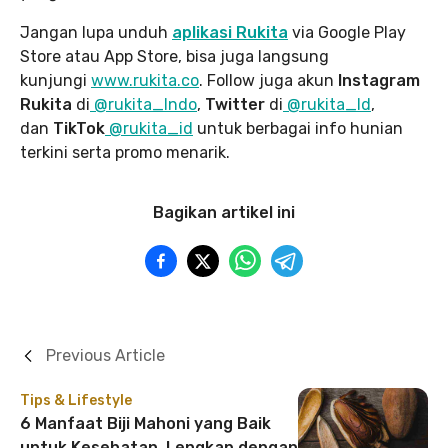
Jangan lupa unduh
aplikasi Rukita
via Google Play
Store atau App Store, bisa juga langsung
kunjungi
www.rukita
.co
. Follow juga akun
Instagram
Rukita
di
@rukita_Indo
,
Twitter
di
@rukita_Id
,
dan
TikTok
@rukita_id
untuk berbagai info hunian
terkini serta promo menarik.
Bagikan artikel ini
Previous Article
Tips & Lifestyle
6 Manfaat Biji Mahoni yang Baik
untuk Kesehatan, Lengkap dengan