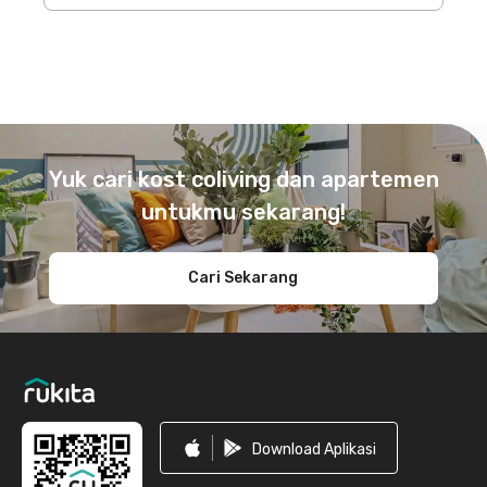
Footer
Yuk cari kost coliving dan apartemen
untukmu sekarang!
Cari Sekarang
Download Aplikasi