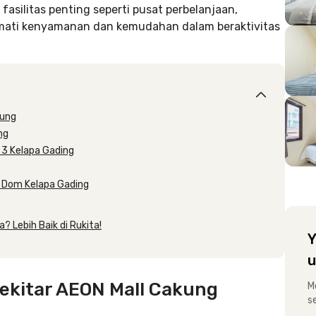
 fasilitas penting seperti pusat perbelanjaan,
kmati kenyamanan dan kemudahan dalam beraktivitas
kung
ng
r 3 Kelapa Gading
ik Dom Kelapa Gading
? Lebih Baik di Rukita!
Y
u
Sekitar AEON Mall Cakung
M
s