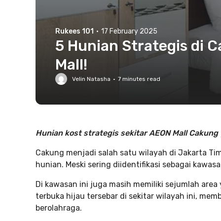
Rukees 101
·
17 February 2025
5 Hunian Strategis di
Mall!
Velin Natasha
·
7
minutes read
Hunian kost strategis sekitar AEON Mall Cakun
Cakung menjadi salah satu wilayah di Jakarta Ti
hunian. Meski sering diidentifikasi sebagai kawas
Di kawasan ini juga masih memiliki sejumlah are
terbuka hijau tersebar di sekitar wilayah ini, m
berolahraga.