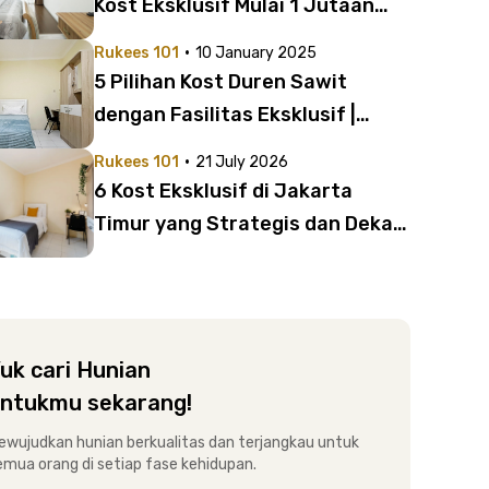
Kost Eksklusif Mulai 1 Jutaan
dari Rukita
·
Rukees 101
10 January 2025
5 Pilihan Kost Duren Sawit
dengan Fasilitas Eksklusif |
Harga Mulai dari Rp1 Juta
·
Rukees 101
21 July 2026
6 Kost Eksklusif di Jakarta
Timur yang Strategis dan Dekat
Rumah Sakit, Cek di Sini!
uk cari Hunian
ntukmu sekarang!
ewujudkan hunian berkualitas dan terjangkau untuk
emua orang di setiap fase kehidupan.