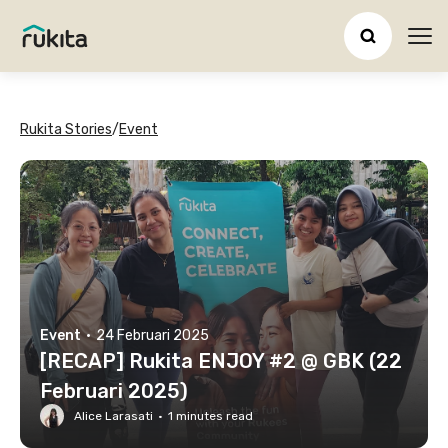
Ope
Rukita Stories
/
Event
Event
·
24 Februari 2025
[RECAP] Rukita ENJOY #2 @ GBK (22
Februari 2025)
Alice Larasati
·
1
minutes read