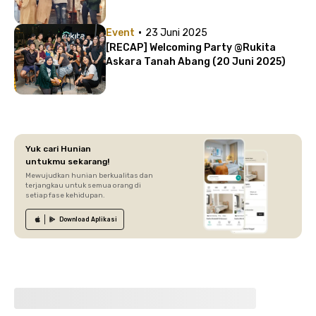
·
Event
23 Juni 2025
[RECAP] Welcoming Party @Rukita
Askara Tanah Abang (20 Juni 2025)
Yuk cari Hunian
untukmu sekarang!
Mewujudkan hunian berkualitas dan
terjangkau untuk semua orang di
setiap fase kehidupan.
Download
Aplikasi