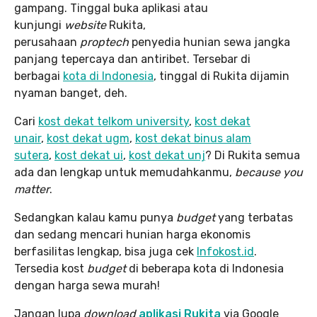
gampang. Tinggal buka aplikasi atau
kunjungi
website
Rukita,
perusahaan
proptech
penyedia hunian sewa jangka
panjang tepercaya dan antiribet. Tersebar di
berbagai
kota di Indonesia
, tinggal di Rukita dijamin
nyaman banget, deh.
Cari
kost dekat telkom university
,
kost dekat
unair
,
kost dekat ugm
,
kost dekat binus alam
sutera
,
kost dekat ui
,
kost dekat unj
? Di Rukita semua
ada dan lengkap untuk memudahkanmu,
because you
matter
.
Sedangkan kalau kamu punya
budget
yang terbatas
dan sedang mencari hunian harga ekonomis
berfasilitas lengkap, bisa juga cek
Infokost.id
.
Tersedia kost
budget
di beberapa kota di Indonesia
dengan harga sewa murah!
Jangan lupa
download
aplikasi Rukita
via Google