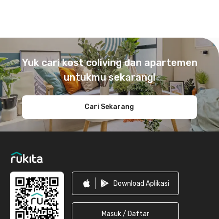
Footer
Yuk cari kost coliving dan apartemen
untukmu sekarang!
Cari Sekarang
Download Aplikasi
Masuk / Daftar