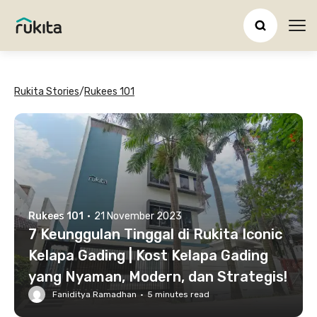
Ope
Rukita Stories
/
Rukees 101
Rukees 101
·
21 November 2023
7 Keunggulan Tinggal di Rukita Iconic
Kelapa Gading | Kost Kelapa Gading
yang Nyaman, Modern, dan Strategis!
Faniditya Ramadhan
·
5
minutes read