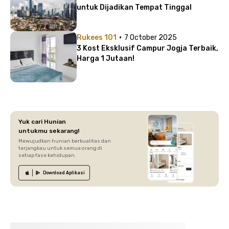
untuk Dijadikan Tempat Tinggal
·
Rukees 101
7 October 2025
3 Kost Eksklusif Campur Jogja Terbaik,
Harga 1 Jutaan!
Yuk cari Hunian
untukmu sekarang!
Mewujudkan hunian berkualitas dan
terjangkau untuk semua orang di
setiap fase kehidupan.
Download
Aplikasi