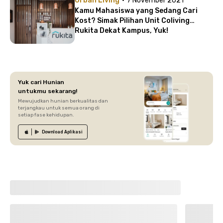
Urban Living
7 November 2021
Kamu Mahasiswa yang Sedang Cari
Kost? Simak Pilihan Unit Coliving
Rukita Dekat Kampus, Yuk!
Yuk cari Hunian
untukmu sekarang!
Mewujudkan hunian berkualitas dan
terjangkau untuk semua orang di
setiap fase kehidupan.
Download
Aplikasi