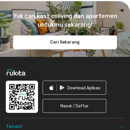
Footer
Yuk cari kost coliving dan apartemen
untukmu sekarang!
Cari Sekarang
Download Aplikasi
Masuk / Daftar
Tenant