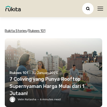
Ope
Rukita Stories
/
Rukees 101
Rukees 101
·
30 Januari 2024
7 Coliving yang Punya Rooftop
Supernyaman Harga Mulai dari 1
Jutaan!
Velin Natasha
·
6
minutes read