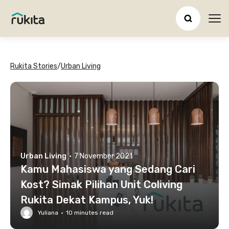
Ope
Rukita Stories
/
Urban Living
Urban Living
·
7 November 2021
Kamu Mahasiswa yang Sedang Cari
Kost? Simak Pilihan Unit Coliving
Rukita Dekat Kampus, Yuk!
Yuliana
·
10
minutes read