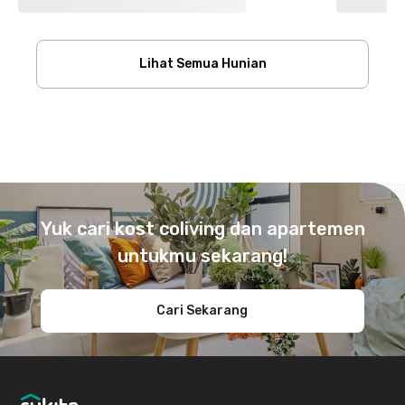
Lihat Semua Hunian
Footer
Yuk cari kost coliving dan apartemen
untukmu sekarang!
Cari Sekarang