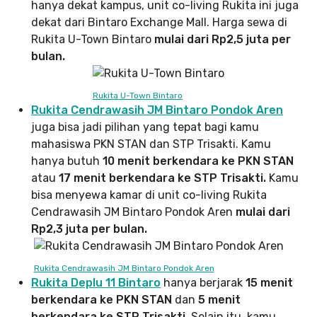
hanya dekat kampus, unit co-living Rukita ini juga
dekat dari Bintaro Exchange Mall. Harga sewa di
Rukita U-Town Bintaro
mulai dari Rp2,5 juta per
bulan.
Rukita U-Town Bintaro
Rukita Cendrawasih JM Bintaro Pondok Aren
juga bisa jadi pilihan yang tepat bagi kamu
mahasiswa PKN STAN dan STP Trisakti. Kamu
hanya butuh
10 menit berkendara ke PKN STAN
atau
17 menit berkendara ke STP Trisakti.
Kamu
bisa menyewa kamar di unit co-living Rukita
Cendrawasih JM Bintaro Pondok Aren
mulai dari
Rp2,3 juta per bulan.
Rukita Cendrawasih JM Bintaro Pondok Aren
Rukita Deplu 11 Bintaro
hanya berjarak
15 menit
berkendara ke PKN STAN
dan
5 menit
berkendara ke STP Trisakti
. Selain itu, kamu