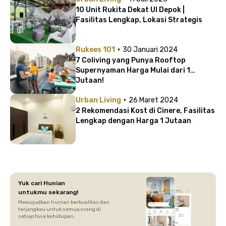
10 Unit Rukita Dekat UI Depok |
Fasilitas Lengkap, Lokasi Strategis
·
Rukees 101
30 Januari 2024
7 Coliving yang Punya Rooftop
Supernyaman Harga Mulai dari 1
Jutaan!
·
Urban Living
26 Maret 2024
2 Rekomendasi Kost di Cinere, Fasilitas
Lengkap dengan Harga 1 Jutaan
Yuk cari Hunian
untukmu sekarang!
Mewujudkan hunian berkualitas dan
terjangkau untuk semua orang di
setiap fase kehidupan.