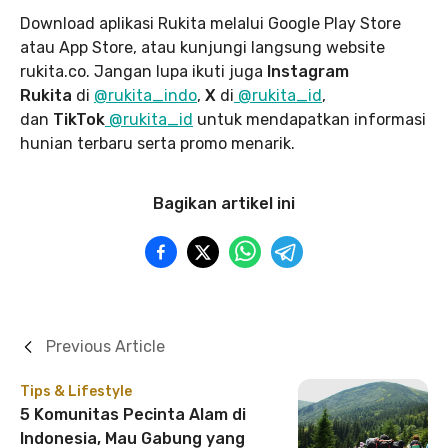
Download aplikasi Rukita melalui Google Play Store
atau App Store, atau kunjungi langsung website
rukita.co. Jangan lupa ikuti juga
Instagram
Rukita
di
@rukita_indo
,
X
di
@rukita_id
,
dan
TikTok
@rukita_id
untuk mendapatkan informasi
hunian terbaru serta promo menarik.
Bagikan artikel ini
Previous Article
Tips & Lifestyle
5 Komunitas Pecinta Alam di
Indonesia, Mau Gabung yang