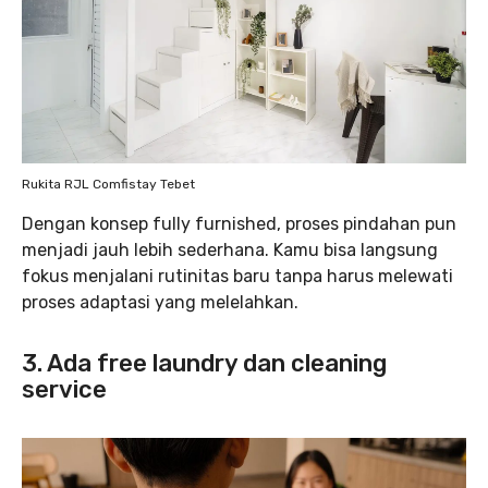
Rukita RJL Comfistay Tebet
Dengan konsep fully furnished, proses pindahan pun
menjadi jauh lebih sederhana. Kamu bisa langsung
fokus menjalani rutinitas baru tanpa harus melewati
proses adaptasi yang melelahkan.
3. Ada free laundry dan cleaning
service