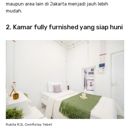
maupun area lain di Jakarta menjadi jauh lebih
mudah.
2. Kamar fully furnished yang siap huni
Rukita RJL Comfistay Tebet