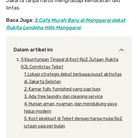
Jakarta tanpa harus menghadapi kemacetan lalu
lintas.
Baca Juga:
5 Cafe Murah Baru di Manggarai dekat
Rukita Lendeha Hills Manggarai
Dalam artikel ini
5 Keuntungan Tinggal di Kost Rp2 Jutaan, Rukita
RJL Comfistay Tebet
1. Lokasi strategis dekat berbagai pusat aktivitas
di Jakarta Selatan
2. Kamar fully furnished yang siap huni
3. Ada free laundry dan cleaning service
4. Hunian aman, nyaman, dan mendukung gaya
hidup modern
5. Kost eksklusif di Tebet dengan harga mulai Rp2
jutaan saja per bulan