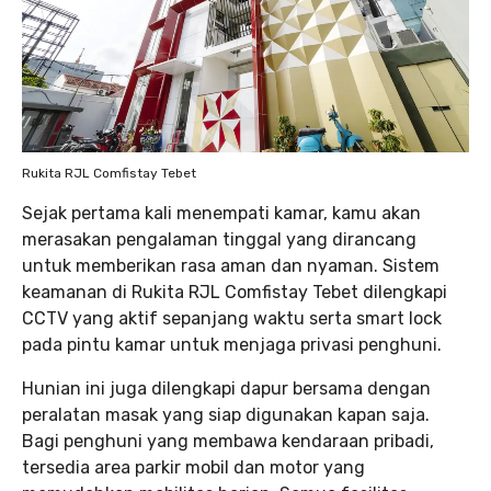
Rukita RJL Comfistay Tebet
Sejak pertama kali menempati kamar, kamu akan
merasakan pengalaman tinggal yang dirancang
untuk memberikan rasa aman dan nyaman. Sistem
keamanan di Rukita RJL Comfistay Tebet dilengkapi
CCTV yang aktif sepanjang waktu serta smart lock
pada pintu kamar untuk menjaga privasi penghuni.
Hunian ini juga dilengkapi dapur bersama dengan
peralatan masak yang siap digunakan kapan saja.
Bagi penghuni yang membawa kendaraan pribadi,
tersedia area parkir mobil dan motor yang