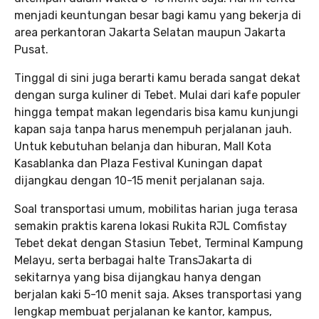
menjadi keuntungan besar bagi kamu yang bekerja di
area perkantoran Jakarta Selatan maupun Jakarta
Pusat.
Tinggal di sini juga berarti kamu berada sangat dekat
dengan surga kuliner di Tebet. Mulai dari kafe populer
hingga tempat makan legendaris bisa kamu kunjungi
kapan saja tanpa harus menempuh perjalanan jauh.
Untuk kebutuhan belanja dan hiburan, Mall Kota
Kasablanka dan Plaza Festival Kuningan dapat
dijangkau dengan 10-15 menit perjalanan saja.
Soal transportasi umum, mobilitas harian juga terasa
semakin praktis karena lokasi Rukita RJL Comfistay
Tebet dekat dengan Stasiun Tebet, Terminal Kampung
Melayu, serta berbagai halte TransJakarta di
sekitarnya yang bisa dijangkau hanya dengan
berjalan kaki 5-10 menit saja. Akses transportasi yang
lengkap membuat perjalanan ke kantor, kampus,