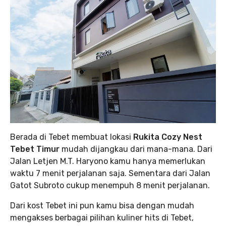
Berada di Tebet membuat lokasi
Rukita Cozy Nest
Tebet Timur
mudah dijangkau dari mana-mana. Dari
Jalan Letjen M.T. Haryono kamu hanya memerlukan
waktu 7 menit perjalanan saja. Sementara dari Jalan
Gatot Subroto cukup menempuh 8 menit perjalanan.
Dari kost Tebet ini pun kamu bisa dengan mudah
mengakses berbagai pilihan kuliner hits di Tebet,