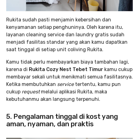
Rukita sudah pasti menjamin kebersihan dan
kenyamanan setiap penghuninya. Oleh karena itu,
layanan cleaning service dan laundry gratis sudah
menjadi fasilitas standar yang akan kamu dapatkan
saat tinggal di setiap unit coliving Rukita.
Kamu tidak perlu membayarkan biaya tambahan lagi,
karena di
Rukita Cozy Nest Tebet Timur
kamu cukup
membayar sekali untuk menikmati semua fasilitasnya.
Ketika membutuhkan
service
tertentu, kamu pun
cukup
request
melalui aplikasi Rukita, maka
kebutuhanmu akan langsung terpenuhi.
5. Pengalaman tinggal di kost yang
aman, nyaman, dan praktis