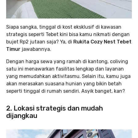
Siapa sangka, tinggal di kost eksklusif di kawasan
strategis seperti Tebet kini bisa kamu nikmati dengan
bujet Rp2 jutaan saja? Ya, di
Rukita Cozy Nest Tebet
Timur
jawabannya.
Dengan harga sewa yang ramah di kantong, coliving
satu ini menawarkan fasilitas lengkap dan layanan
yang memudahkan aktivitasmu. Selain itu, kamu juga
akan merasakan suasana hunian yang bikin betah
seperti tinggal di rumah sendiri. Asyik banget, kan?
2. Lokasi strategis dan mudah
dijangkau