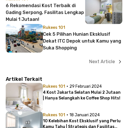
6 Rekomendasi Kost Terbaik di
Gading Serpong, Fasilitas Lengkap
Mulai 1 Jutaan!
Rukees 101
Cek 5 Pilihan Hunian Eksklusif
Dekat ITC Depok untuk Kamu yang
Suka Shopping
Next Article
Artikel Terkait
·
Rukees 101
29 Februari 2024
4 Kost Jakarta Selatan Mulai 2 Jutaan
| Hanya Selangkah ke Coffee Shop Hits!
·
Rukees 101
18 Januari 2024
10 Kelebihan Kost Eksklusif yang Perlu
Kamu Tahu | Strategis dan Fasilitas