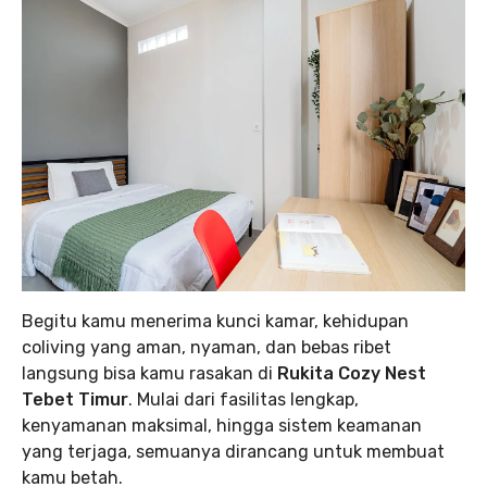
Begitu kamu menerima kunci kamar, kehidupan
coliving yang aman, nyaman, dan bebas ribet
langsung bisa kamu rasakan di
Rukita Cozy Nest
Tebet Timur
. Mulai dari fasilitas lengkap,
kenyamanan maksimal, hingga sistem keamanan
yang terjaga, semuanya dirancang untuk membuat
kamu betah.