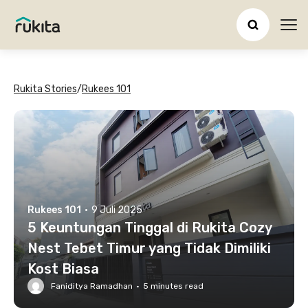
Ope
Rukita Stories
/
Rukees 101
Rukees 101
·
9 Juli 2025
5 Keuntungan Tinggal di Rukita Cozy
Nest Tebet Timur yang Tidak Dimiliki
Kost Biasa
Faniditya Ramadhan
·
5
minutes read