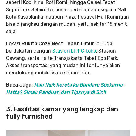
seperti Kopi Kina, Roti Romi, hingga Gelael Tebet
Signature. Selain itu, pusat perbelanjaan seperti Mall
Kota Kasablanka maupun Plaza Festival Mall Kuningan
bisa dijangkau dengan mudah, yaitu sekitar 15 menit
saja.
Lokasi
Rukita Cozy Nest Tebet Timur
ini juga
berdekatan dengan
Stasiun LRT Cikoko
, Stasiun
Cawang, serta Halte Transjakarta Tebet Eco Park.
Akses transportasi yang mudah ini tentunya akan
mendukung mobilitasmu sehari-hari.
Baca Juga:
Mau Naik Kereta ke Bandara Soekarno-
Hatta? Simak Panduan dan Tipsnya di Sini!
3. Fasilitas kamar yang lengkap dan
fully furnished