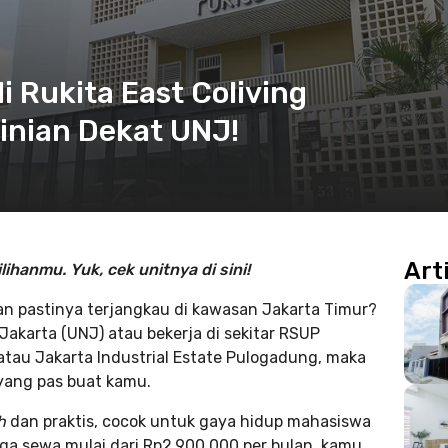
i Rukita East Coliving
nian Dekat UNJ!
Art
ihanmu. Yuk, cek unitnya di sini!
n pastinya terjangkau di kawasan Jakarta Timur?
akarta (UNJ) atau bekerja di sekitar RSUP
tau Jakarta Industrial Estate Pulogadung, maka
yang pas buat kamu.
sh
dan praktis, cocok untuk gaya hidup mahasiswa
ga sewa mulai dari Rp2.900.000 per bulan, kamu