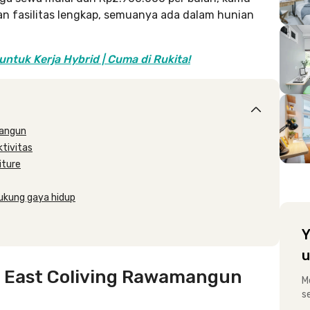
n fasilitas lengkap, semuanya ada dalam hunian
tuk Kerja Hybrid | Cuma di Rukita!
mangun
ktivitas
iture
dukung gaya hidup
Y
u
a East Coliving Rawamangun
M
s