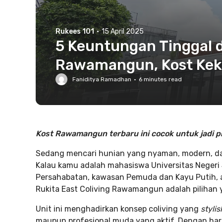
Rukees 101
·
15 April 2025
5 Keuntungan Tinggal d
Rawamangun, Kost Keki
Faniditya Ramadhan
·
6
minutes read
Kost Rawamangun terbaru ini cocok untuk jadi pil
Sedang mencari hunian yang nyaman, modern, da
Kalau kamu adalah mahasiswa Universitas Negeri J
Persahabatan, kawasan Pemuda dan Kayu Putih, a
Rukita East Coliving Rawamangun adalah pilihan 
Unit ini menghadirkan konsep coliving yang
styli
maupun profesional muda yang aktif. Dengan har