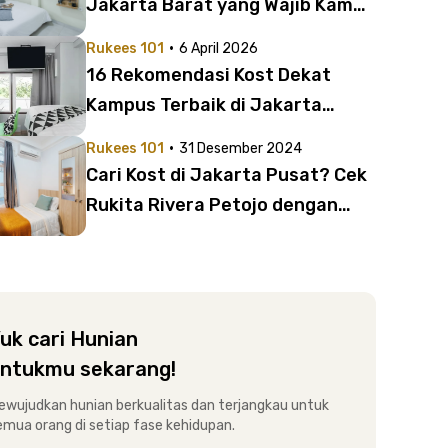
Jakarta Barat yang Wajib Kamu
Pilih | 2 Jutaan Ada Rooftopnya!
·
Rukees 101
6 April 2026
16 Rekomendasi Kost Dekat
Kampus Terbaik di Jakarta
Timur | Semua Rp1 Jutaan Saja!
·
Rukees 101
31 Desember 2024
Cari Kost di Jakarta Pusat? Cek
Rukita Rivera Petojo dengan
Harga 2 Jutaan Ini!
uk cari Hunian
ntukmu sekarang!
ewujudkan hunian berkualitas dan terjangkau untuk
emua orang di setiap fase kehidupan.