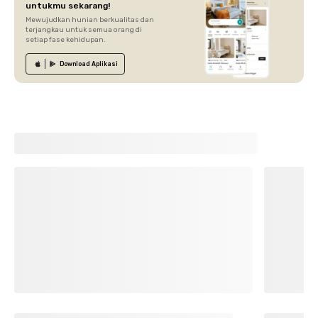
untukmu sekarang!
Mewujudkan hunian berkualitas dan
terjangkau untuk semua orang di
setiap fase kehidupan.
Download
Aplikasi