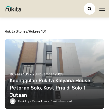
Ope
Rukita Stories
/
Rukees 101
Rukees 101
·
28 November 2025
Keunggulan Rukita Kalyana House
Petoran Solo, Kost Pria di Solo 1
Jutaan
Faniditya Ramadhan
·
5
minutes read