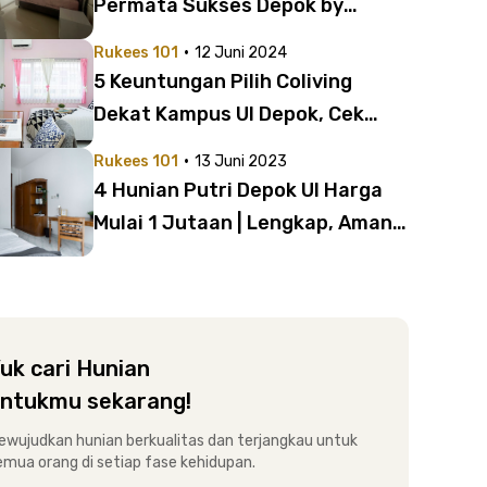
Permata Sukses Depok by
Rukita | Kost dengan AC Mulai 1
·
Rukees 101
12 Juni 2024
Jutaan
5 Keuntungan Pilih Coliving
Dekat Kampus UI Depok, Cek
Rekomendasinya di Sini!
·
Rukees 101
13 Juni 2023
4 Hunian Putri Depok UI Harga
Mulai 1 Jutaan | Lengkap, Aman,
dan Nyaman!
uk cari Hunian
ntukmu sekarang!
ewujudkan hunian berkualitas dan terjangkau untuk
emua orang di setiap fase kehidupan.