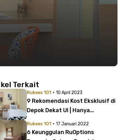
ikel Terkait
·
Rukees 101
10 April 2023
9 Rekomendasi Kost Eksklusif di
Depok Dekat UI | Hanya
Selangkah Menuju Kampus!
·
Rukees 101
17 Januari 2022
6 Keunggulan RuOptions