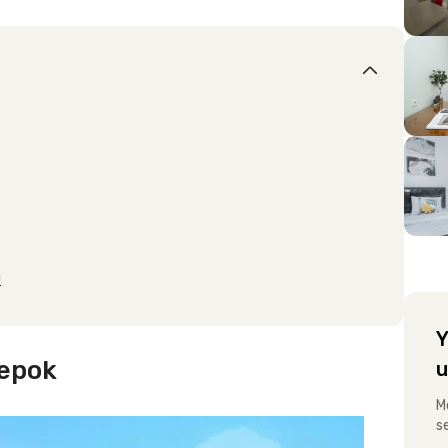
!
Y
Depok
u
M
s