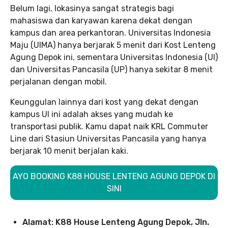
Belum lagi, lokasinya sangat strategis bagi
mahasiswa dan karyawan karena dekat dengan
kampus dan area perkantoran. Universitas Indonesia
Maju (UIMA) hanya berjarak 5 menit dari Kost Lenteng
Agung Depok ini, sementara Universitas Indonesia (UI)
dan Universitas Pancasila (UP) hanya sekitar 8 menit
perjalanan dengan mobil.
Keunggulan lainnya dari kost yang dekat dengan
kampus UI ini adalah akses yang mudah ke
transportasi publik. Kamu dapat naik KRL Commuter
Line dari Stasiun Universitas Pancasila yang hanya
berjarak 10 menit berjalan kaki.
AYO BOOKING K88 HOUSE LENTENG AGUNG DEPOK DI
SINI
Alamat: K88 House Lenteng Agung Depok, Jln.