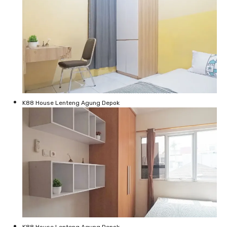
K88 House Lenteng Agung Depok
K88 House Lenteng Agung Depok