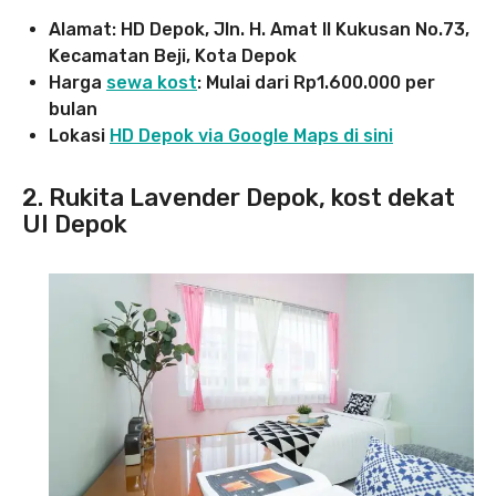
Alamat: HD Depok, Jln. H. Amat II Kukusan No.73,
Kecamatan Beji, Kota Depok
Harga
sewa kost
: Mulai dari Rp1.600.000 per
bulan
Lokasi
HD Depok via Google Maps di sini
2. Rukita Lavender Depok, kost dekat
UI Depok