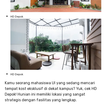
HD Depok
HD Depok
Kamu seorang mahasiswa UI yang sedang mencari
tempat kost eksklusif di dekat kampus? Yuk, cek HD
Depok! Hunian ini memiliki lokasi yang sangat
strategis dengan fasilitas yang lengkap.