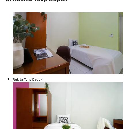
Rukita Tulip Depok