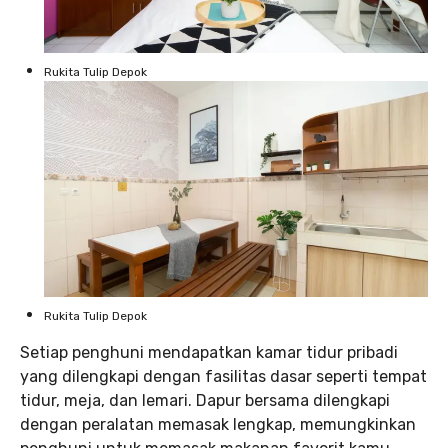
Rukita Tulip Depok
Rukita Tulip Depok
Setiap penghuni mendapatkan kamar tidur pribadi
yang dilengkapi dengan fasilitas dasar seperti tempat
tidur, meja, dan lemari. Dapur bersama dilengkapi
dengan peralatan memasak lengkap, memungkinkan