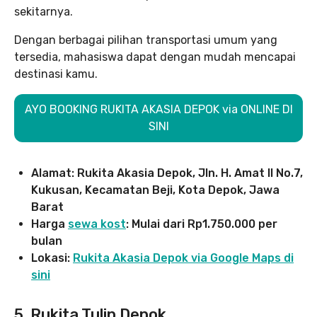
sekitarnya.
Dengan berbagai pilihan transportasi umum yang
tersedia, mahasiswa dapat dengan mudah mencapai
destinasi kamu.
AYO BOOKING RUKITA AKASIA DEPOK via ONLINE DI
SINI
Alamat: Rukita Akasia Depok, Jln. H. Amat II No.7,
Kukusan, Kecamatan Beji, Kota Depok, Jawa
Barat
Harga
sewa kost
: Mulai dari Rp1.750.000 per
bulan
Lokasi:
Rukita Akasia Depok via Google Maps di
sini
5. Rukita Tulip Depok