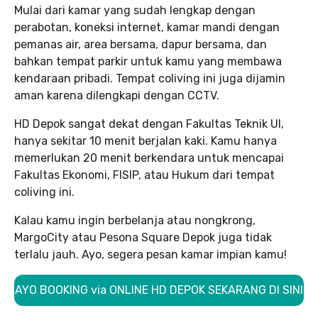
Mulai dari kamar yang sudah lengkap dengan
perabotan, koneksi internet, kamar mandi dengan
pemanas air, area bersama, dapur bersama, dan
bahkan tempat parkir untuk kamu yang membawa
kendaraan pribadi. Tempat coliving ini juga dijamin
aman karena dilengkapi dengan CCTV.
HD Depok sangat dekat dengan Fakultas Teknik UI,
hanya sekitar 10 menit berjalan kaki. Kamu hanya
memerlukan 20 menit berkendara untuk mencapai
Fakultas Ekonomi, FISIP, atau Hukum dari tempat
coliving ini.
Kalau kamu ingin berbelanja atau nongkrong,
MargoCity atau Pesona Square Depok juga tidak
terlalu jauh. Ayo, segera pesan kamar impian kamu!
AYO BOOKING via ONLINE HD DEPOK SEKARANG DI SINI