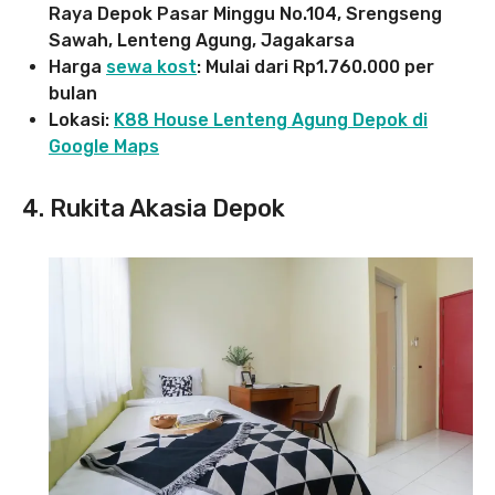
Raya Depok Pasar Minggu No.104, Srengseng
Sawah, Lenteng Agung, Jagakarsa
Harga
sewa kost
: Mulai dari Rp1.760.000 per
bulan
Lokasi:
K88 House Lenteng Agung Depok di
Google Maps
4. Rukita Akasia Depok