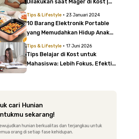
Dilakukan saat Mager di Kost |
Lebih Bermanfaat Dibanding
·
Tips & Lifestyle
23 Januari 2024
Rebahan!
10 Barang Elektronik Portable
yang Memudahkan Hidup Anak
Kost
·
Tips & Lifestyle
17 Juni 2026
Tips Belajar di Kost untuk
Mahasiswa: Lebih Fokus, Efektif,
dan Produktif
uk cari Hunian
ntukmu sekarang!
ewujudkan hunian berkualitas dan terjangkau untuk
emua orang di setiap fase kehidupan.