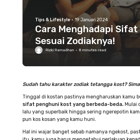
Tips & Lifestyle
·
19 Januari 2024
Cara Menghadapi Sifat 
Sesuai Zodiaknya!
Rizki Ramadhan
·
8
minutes read
Sudah tahu karakter zodiak tetangga kost? Sim
Tinggal di kostan pastinya mengharuskan kamu 
sifat penghuni kost yang berbeda-beda.
Mulai 
lalu yang superbaik hingga sering ngerepotin kam
pun kos kosan yang kamu huni.
Hal ini wajar banget sebab namanya ngekost, pas
itu, kamu juga harus mengetahui perlakuan kepa