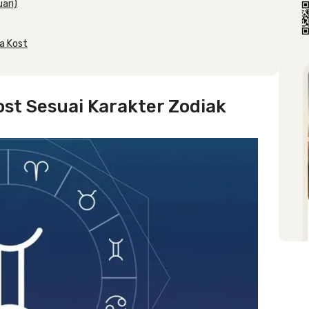
uari)
ga Kost
st Sesuai Karakter Zodiak