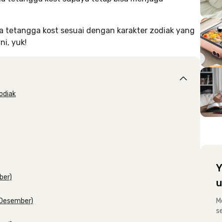
 tetangga kost sesuai dengan karakter zodiak yang
ni, yuk!
odiak
Y
ber)
u
 Desember)
M
s