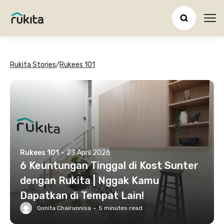
Ope
Rukita Stories
/
Rukees 101
Rukees 101
·
23 April 2026
6 Keuntungan Tinggal di Kost Sunter
dengan Rukita | Nggak Kamu
Dapatkan di Tempat Lain!
Qonita Chairunnisa
·
5
minutes read