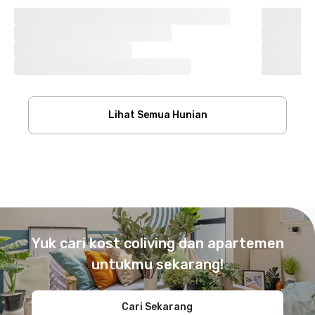
Lihat Semua Hunian
Footer
Yuk cari kost coliving dan apartemen
untukmu sekarang!
Cari Sekarang