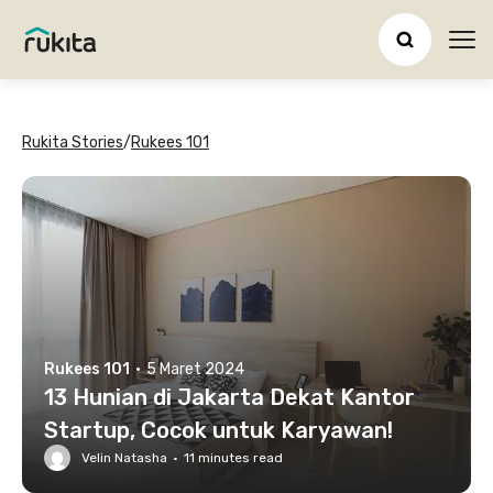
Ope
Rukita Stories
/
Rukees 101
Rukees 101
·
5 Maret 2024
13 Hunian di Jakarta Dekat Kantor
Startup, Cocok untuk Karyawan!
Velin Natasha
·
11
minutes read