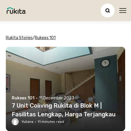
Ope
Rukita Stories
/
Rukees 101
Rukees 101
·
11 December 2023
7 Unit Coliving Rukita di Blok M |
Fasilitas Lengkap, Harga Terjangkau
Yuliana
·
11
minutes read