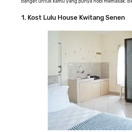
banget untuk kamu yang punya hobi memasak.
B
1. Kost Lulu House Kwitang Senen