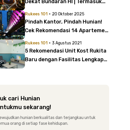
Dekat Bundaran HI | Termasuk
Thamrin, Sudirman, dan
·
Rukees 101
20 Oktober 2025
Menteng
Pindah Kantor, Pindah Hunian!
Cek Rekomendasi 14 Apartemen
dan Kost Dekat Kantor di SCBD –
·
Rukees 101
3 Agustus 2021
Mega Kuningan – Thamrin
5 Rekomendasi Unit Kost Rukita
Baru dengan Fasilitas Lengkap
yang Bikin Betah
uk cari Hunian
ntukmu sekarang!
ewujudkan hunian berkualitas dan terjangkau untuk
emua orang di setiap fase kehidupan.