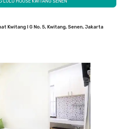
G
LULU HOUSE KWITANG SENEN
at Kwitang I G No. 5, Kwitang, Senen, Jakarta