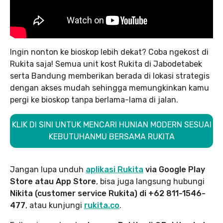
Ingin nonton ke bioskop lebih dekat? Coba ngekost di
Rukita saja! Semua unit kost Rukita di Jabodetabek
serta Bandung memberikan berada di lokasi strategis
dengan akses mudah sehingga memungkinkan kamu
pergi ke bioskop tanpa berlama-lama di jalan.
KLIK DI SINI UNTUK MENCARI HUNIAN MODERN SESUAI
KEBUTUHANMU BERSAMA RUKITA
Jangan lupa unduh
aplikasi Rukita
via Google Play
Store atau App Store
, bisa juga langsung hubungi
Nikita (customer service Rukita) di +62 811-1546-
477
, atau kunjungi
rukita.co
.