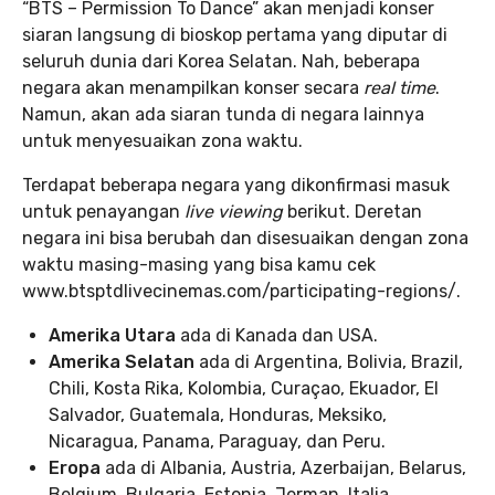
“BTS – Permission To Dance” akan menjadi konser
siaran langsung di bioskop pertama yang diputar di
seluruh dunia dari Korea Selatan. Nah, beberapa
negara akan menampilkan konser secara
real time
.
Namun, akan ada siaran tunda di negara lainnya
untuk menyesuaikan zona waktu.
Terdapat beberapa negara yang dikonfirmasi masuk
untuk penayangan
live viewing
berikut. Deretan
negara ini bisa berubah dan disesuaikan dengan zona
waktu masing-masing yang bisa kamu cek
www.btsptdlivecinemas.com/participating-regions/.
Amerika Utara
ada di Kanada dan USA.
Amerika Selatan
ada di Argentina, Bolivia, Brazil,
Chili, Kosta Rika, Kolombia, Curaçao, Ekuador, El
Salvador, Guatemala, Honduras, Meksiko,
Nicaragua, Panama, Paraguay, dan Peru.
Eropa
ada di Albania, Austria, Azerbaijan, Belarus,
Belgium, Bulgaria, Estonia, Jerman, Italia,