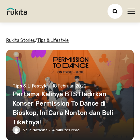
Ope
Rukita Stories
/
Tips & Lifestyle
Tips & Lifestyle
·
18 Februari 2022
Pertama Kalinya BTS Hadirkan
Konser Permission To Dance di
Bioskop, Ini Cara Nonton dan Beli
Tiketnya!
Velin Natasha
·
4
minutes read