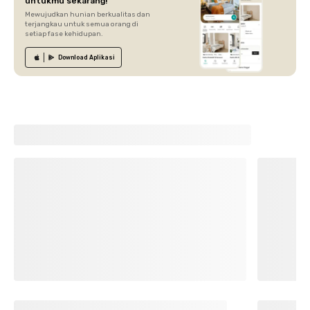
untukmu sekarang!
Mewujudkan hunian berkualitas dan
terjangkau untuk semua orang di
setiap fase kehidupan.
Download
Aplikasi