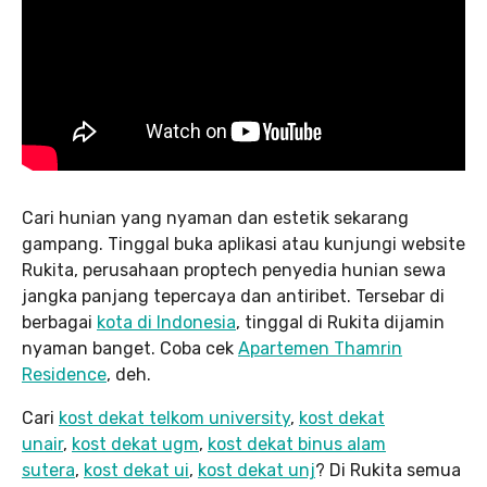
Cari hunian yang nyaman dan estetik sekarang
gampang. Tinggal buka aplikasi atau kunjungi website
Rukita, perusahaan proptech penyedia hunian sewa
jangka panjang tepercaya dan antiribet. Tersebar di
berbagai
kota di Indonesia
, tinggal di Rukita dijamin
nyaman banget. Coba cek
Apartemen Thamrin
Residence
, deh.
Cari
kost dekat telkom university
,
kost dekat
unair
,
kost dekat ugm
,
kost dekat binus alam
sutera
,
kost dekat ui
,
kost dekat unj
? Di Rukita semua