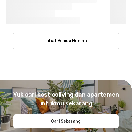
Lihat Semua Hunian
Footer
Yuk cari kost coliving dan apartemen
untukmu sekarang!
Cari Sekarang