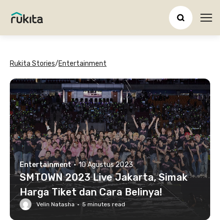
Ope
Rukita Stories
/
Entertainment
Entertainment
·
10 Agustus 2023
SMTOWN 2023 Live Jakarta, Simak
Harga Tiket dan Cara Belinya!
Velin Natasha
·
5
minutes read