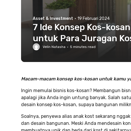
Asset & Investment
·
19 Februari 2024
7 Ide Konsep Kos-kosan 
untuk Para Juragan Ko
Velin Natasha
·
5
minutes read
Macam-macam konsep kos-kosan untuk kamu yang
Ingin memulai bisnis kos-kosan? Membangun bisnis
apalagi jika Anda ingin untung banyak. Salah sat
desain konsep kos-kosan, supaya bangunan milikm
Soalnya, penyewa alias anak kost sekarang nggak
dan desain bangunan. Meski Anda mendesain kon
membuatnya unik dan beda dari kost di sekitarny