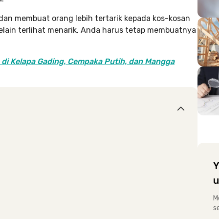
dan membuat orang lebih tertarik kepada kos-kosan
elain terlihat menarik, Anda harus tetap membuatnya
a di Kelapa Gading, Cempaka Putih, dan Mangga
Y
u
M
s