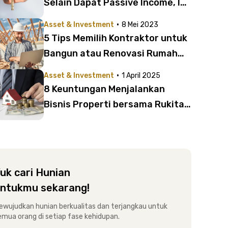
Selain Dapat Passive Income, Ini
10 Keuntungan Bisnis Kost
·
Asset & Investment
8 Mei 2023
5 Tips Memilih Kontraktor untuk
Bangun atau Renovasi Rumah
Kost | Jangan Sampai Salah
·
Asset & Investment
1 April 2025
Pilih!
8 Keuntungan Menjalankan
Bisnis Properti bersama Rukita |
Tingkatkan Status Aset Anda!
uk cari Hunian
ntukmu sekarang!
ewujudkan hunian berkualitas dan terjangkau untuk
emua orang di setiap fase kehidupan.