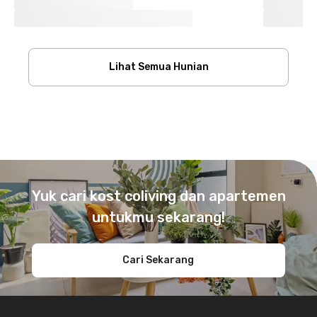
Lihat Semua Hunian
Footer
Yuk cari kost coliving dan apartemen
untukmu sekarang!
Cari Sekarang