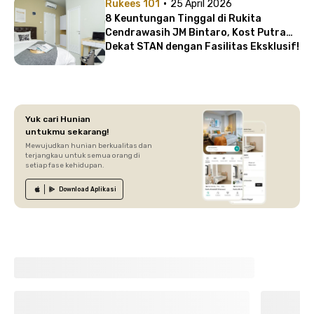
·
Rukees 101
25 April 2026
8 Keuntungan Tinggal di Rukita
Cendrawasih JM Bintaro, Kost Putra
Dekat STAN dengan Fasilitas Eksklusif!
Yuk cari Hunian
untukmu sekarang!
Mewujudkan hunian berkualitas dan
terjangkau untuk semua orang di
setiap fase kehidupan.
Download
Aplikasi