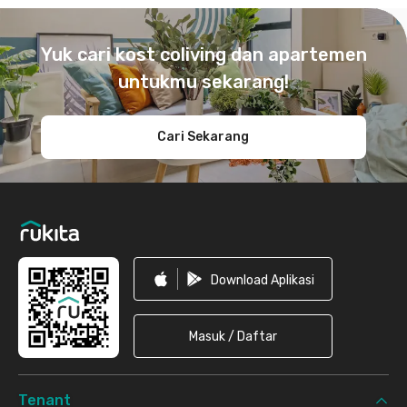
Footer
Yuk cari kost coliving dan apartemen
untukmu sekarang!
Cari Sekarang
Download Aplikasi
Masuk / Daftar
Tenant