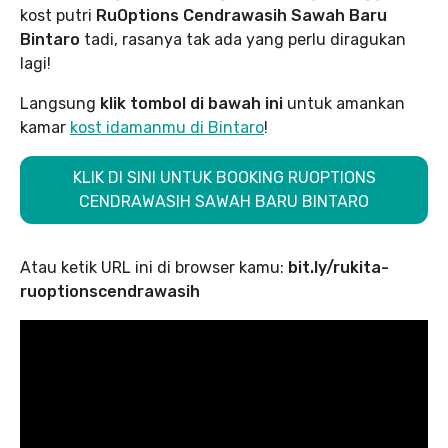
kost putri
RuOptions Cendrawasih Sawah Baru
Bintaro
tadi, rasanya tak ada yang perlu diragukan
lagi!
Langsung
klik tombol di bawah ini
untuk amankan
kamar
kost idamanmu di Bintaro
!
KLIK DI SINI UNTUK BOOKING RUOPTIONS
CENDRAWASIH SAWAH BARU BINTARO
Atau ketik URL ini di browser kamu:
bit.ly/rukita-
ruoptionscendrawasih