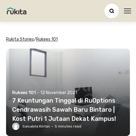
Ope
Rukita Stories
/
Rukees 101
Rukees 101
·
12 November 2021
7 Keuntungan Tinggal di RuOptions
Cendrawasih Sawah Baru Bintaro |
Kost Putri 1 Jutaan Dekat Kampus!
Salsabila Kintan
·
5
minutes read