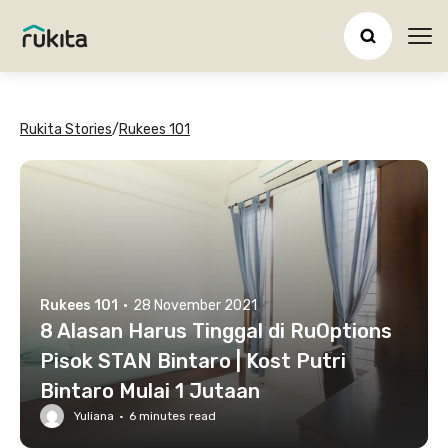
Ope
Rukita Stories
/
Rukees 101
Rukees 101
·
28 November 2021
8 Alasan Harus Tinggal di RuOptions
Pisok STAN Bintaro | Kost Putri
Bintaro Mulai 1 Jutaan
Yuliana
·
6
minutes read