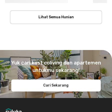
Lihat Semua Hunian
Footer
Yuk cari kost coliving dan apartemen
untukmu sekarang!
Cari Sekarang