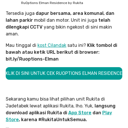
RuOptions Elman Residence by Rukita
Tersedia juga
dapur bersama, area komunal, dan
lahan parkir
mobil dan motor. Unit ini juga
telah
dilengkapi CCTV
yang bikin ngekost di sini makin
aman.
Mau tinggal di
kost Cilandak
satu ini?
Klik tombol di
bawah atau ketik URL berikut di browser:
bit.ly/Ruoptions-Elman
KLIK DI SINI UNTUK CEK RUOPTIONS ELMAN RESIDENCE
Sekarang kamu bisa lihat pilihan unit Rukita di
Jadetabek lewat aplikasi Rukita, lho. Yuk,
langsung
download aplikasi Rukita di
App Store
dan
Play
Store
, karena #RukitaUntukSemua.