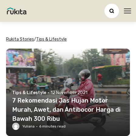
Ope
Rukita Stories
/
Tips & Lifestyle
Tips & Lifestyle
·
12 November 2021
7 Rekomendasi Jas Hujan Motor
Murah, Awet, dan Antibocor Harga di
Bawah 300 Ribu
Yuliana
·
6
minutes read