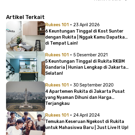
Artikel Terkait
·
Rukees 101
23 April 2026
6 Keuntungan Tinggal di Kost Sunter
dengan Rukita | Nggak Kamu Dapatkan
di Tempat Lain!
·
Rukees 101
5 Desember 2021
5 Keuntungan Tinggal di Rukita RKBM
Gandaria | Hunian Lengkap di Jakarta
Selatan!
·
Rukees 101
30 September 2020
4 Apartemen Rukita di Jakarta Pusat
yang Nyaman Dihuni dan Harga
Terjangkau
·
Rukees 101
24 April 2024
Temukan Keseruan Ngekost di Rukita
untuk Mahasiswa Baru | Just Live It Up!