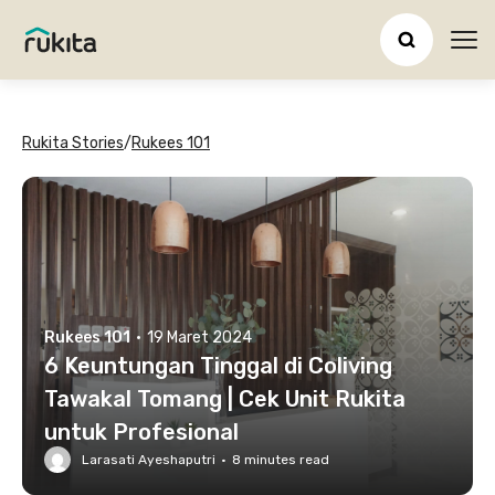
Ope
Rukita Stories
/
Rukees 101
Rukees 101
·
19 Maret 2024
6 Keuntungan Tinggal di Coliving
Tawakal Tomang | Cek Unit Rukita
untuk Profesional
Larasati Ayeshaputri
·
8
minutes read