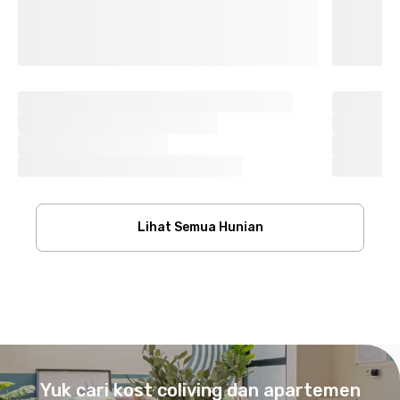
Lihat Semua Hunian
Footer
Yuk cari kost coliving dan apartemen