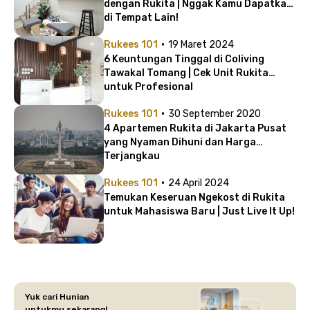
dengan Rukita | Nggak Kamu Dapatkan
di Tempat Lain!
·
Rukees 101
19 Maret 2024
6 Keuntungan Tinggal di Coliving
Tawakal Tomang | Cek Unit Rukita
untuk Profesional
·
Rukees 101
30 September 2020
4 Apartemen Rukita di Jakarta Pusat
yang Nyaman Dihuni dan Harga
Terjangkau
·
Rukees 101
24 April 2024
Temukan Keseruan Ngekost di Rukita
untuk Mahasiswa Baru | Just Live It Up!
Yuk cari Hunian
untukmu sekarang!