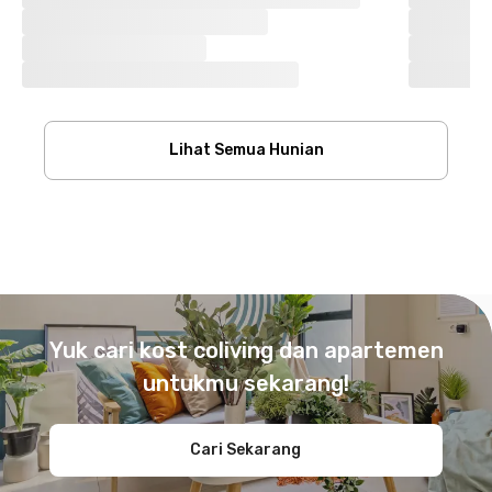
Lihat Semua Hunian
Footer
Yuk cari kost coliving dan apartemen
untukmu sekarang!
Cari Sekarang