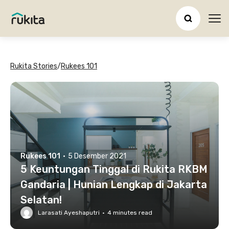
Ope
Rukita Stories
/
Rukees 101
Rukees 101
·
5 Desember 2021
5 Keuntungan Tinggal di Rukita RKBM
Gandaria | Hunian Lengkap di Jakarta
Selatan!
Larasati Ayeshaputri
·
4
minutes read