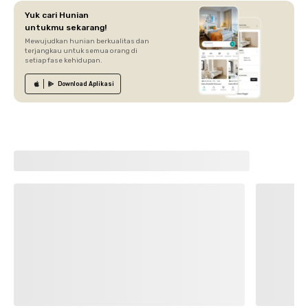
Yuk cari Hunian
untukmu sekarang!
Mewujudkan hunian berkualitas dan
terjangkau untuk semua orang di
setiap fase kehidupan.
Download
Aplikasi