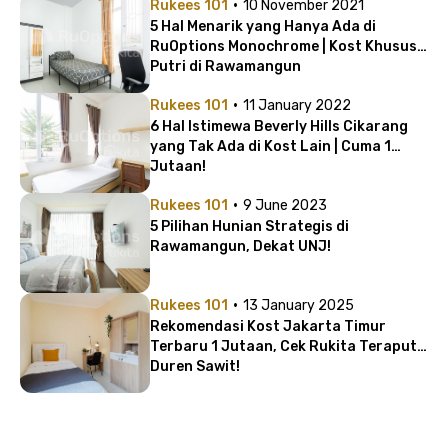
·
Rukees 101
10 November 2021
5 Hal Menarik yang Hanya Ada di
RuOptions Monochrome | Kost Khusus
Putri di Rawamangun
·
Rukees 101
11 January 2022
6 Hal Istimewa Beverly Hills Cikarang
yang Tak Ada di Kost Lain | Cuma 1
Jutaan!
·
Rukees 101
9 June 2023
5 Pilihan Hunian Strategis di
Rawamangun, Dekat UNJ!
·
Rukees 101
13 January 2025
Rekomendasi Kost Jakarta Timur
Terbaru 1 Jutaan, Cek Rukita Teraputi
Duren Sawit!