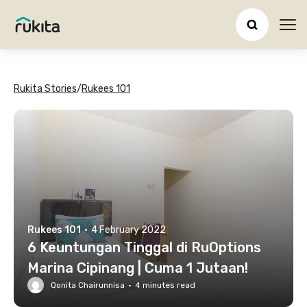
Ope
Rukita Stories
/
Rukees 101
Rukees 101
·
4 February 2022
6 Keuntungan Tinggal di RuOptions
Marina Cipinang | Cuma 1 Jutaan!
Qonita Chairunnisa
·
4
minutes read