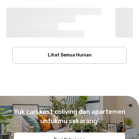
Lihat Semua Hunian
Footer
Yuk cari kost coliving dan apartemen
untukmu sekarang!