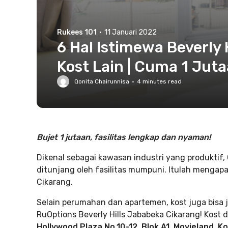
Rukees 101
·
11 Januari 2022
6 Hal Istimewa Beverly 
Kost Lain | Cuma 1 Juta
Qonita Chairunnisa
·
4
minutes read
Bujet 1 jutaan, fasilitas lengkap dan nyaman!
Dikenal sebagai kawasan industri yang produktif,
ditunjang oleh fasilitas mumpuni. Itulah mengapa
Cikarang.
Selain perumahan dan apartemen, kost juga bisa ja
RuOptions Beverly Hills Jababeka Cikarang! Kost di
Hollywood Plaza No.10-12, Blok A1
,
Movieland, K