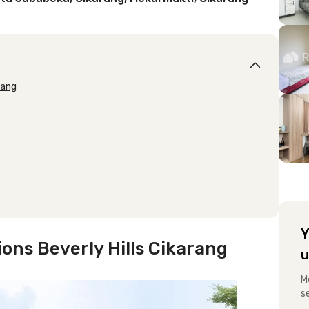
rang
Y
ons Beverly Hills Cikarang
u
M
s