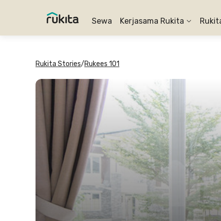
Sewa
Kerjasama Rukita
Rukit
Rukita Stories
/
Rukees 101