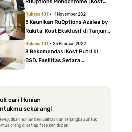
RuOptions Monochrome | Kost
Khusus Putri di Rawamangun
·
Rukees 101
11 November 2021
5 Keunikan RuOptions Azalea by
Rukita, Kost Eksklusif di Tanjung
Duren untuk Mahasiswa
·
Rukees 101
25 Februari 2022
3 Rekomendasi Kost Putri di
BSD, Fasilitas Setara
Apartemen Mulai 1 Jutaan!
uk cari Hunian
ntukmu sekarang!
ewujudkan hunian berkualitas dan terjangkau untuk
emua orang di setiap fase kehidupan.