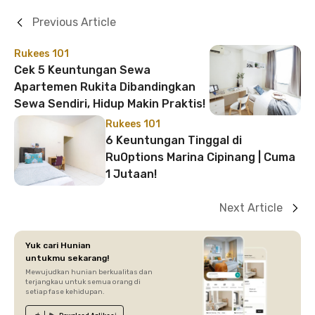
Previous Article
Rukees 101
Cek 5 Keuntungan Sewa
Apartemen Rukita Dibandingkan
Sewa Sendiri, Hidup Makin Praktis!
Rukees 101
6 Keuntungan Tinggal di
RuOptions Marina Cipinang | Cuma
1 Jutaan!
Next Article
Yuk cari Hunian
untukmu sekarang!
Mewujudkan hunian berkualitas dan
terjangkau untuk semua orang di
setiap fase kehidupan.