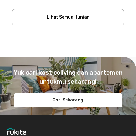
Lihat Semua Hunian
Footer
Yuk cari kost coliving dan apartemen
untukmu sekarang!
Cari Sekarang