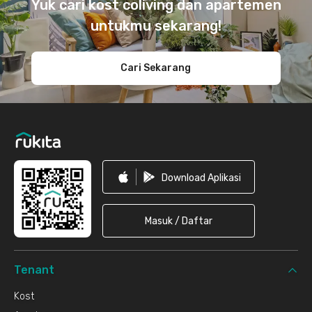
Yuk cari kost coliving dan apartemen
untukmu sekarang!
Cari Sekarang
Download Aplikasi
Masuk / Daftar
Tenant
Kost