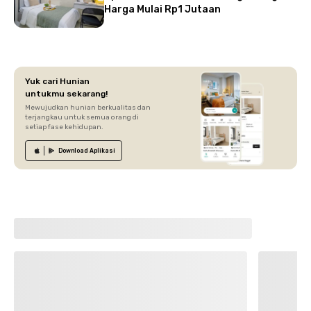
Harga Mulai Rp1 Jutaan
Yuk cari Hunian
untukmu sekarang!
Mewujudkan hunian berkualitas dan
terjangkau untuk semua orang di
setiap fase kehidupan.
Download
Aplikasi