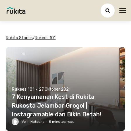
Ope
Rukita Stories
/
Rukees 101
Rukees 101
·
27 Oktober 2021
7 Kenyamanan Kost di Rukita
Rukosta Jelambar Grogol |
Instagramable dan Bikin Betah!
Velin Natasha
·
5
minutes read