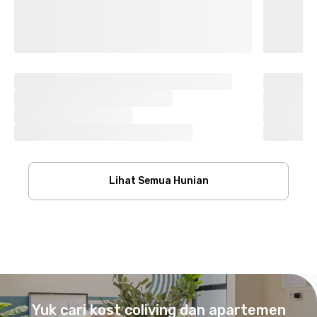
Lihat Semua Hunian
Footer
Yuk cari kost coliving dan apartemen