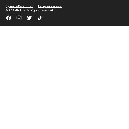
Syarat & Ketentuan
Kebijakan Privasi
©
2026 Rukita. All rights reserved.
Facebook
Instagram
Twitter
TikTok