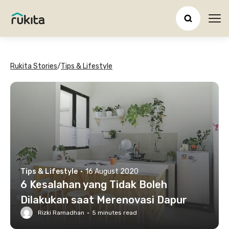
Ope
Rukita Stories
/
Tips & Lifestyle
Tips & Lifestyle
·
16 August 2020
6 Kesalahan yang Tidak Boleh
Dilakukan saat Merenovasi Dapur
Rizki Ramadhan
·
5
minutes read