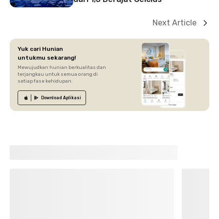
Next Article
Yuk cari Hunian
untukmu sekarang!
Mewujudkan hunian berkualitas dan
terjangkau untuk semua orang di
setiap fase kehidupan.
Download
Aplikasi