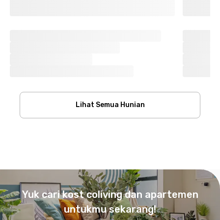
Lihat Semua Hunian
Footer
Yuk cari kost coliving dan apartemen
untukmu sekarang!