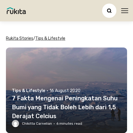
Ope
Rukita Stories
/
Tips & Lifestyle
Tips & Lifestyle
·
16 August 2020
7 Fakta Mengenai Peningkatan Suhu
Bumi yang Tidak Boleh Lebih dari 1,5
Derajat Celcius
Chikitta Carnelian
·
6
minutes read