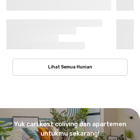
Lihat Semua Hunian
Footer
Yuk cari kost coliving dan apartemen
untukmu sekarang!