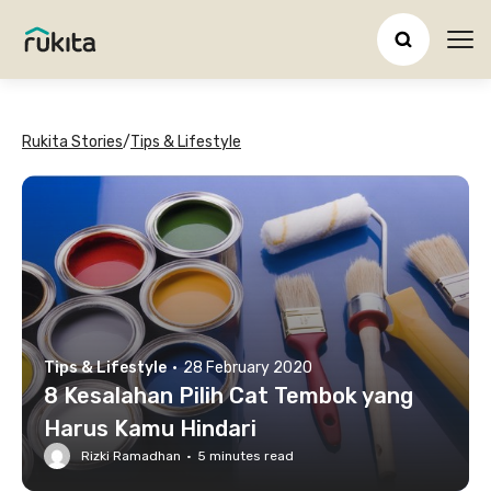
Ope
Rukita Stories
/
Tips & Lifestyle
Tips & Lifestyle
·
28 February 2020
8 Kesalahan Pilih Cat Tembok yang
Harus Kamu Hindari
Rizki Ramadhan
·
5
minutes read