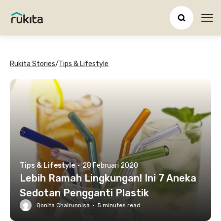
Ope
Rukita Stories
/
Tips & Lifestyle
Tips & Lifestyle
·
28 Februari 2020
Lebih Ramah Lingkungan! Ini 7 Aneka
Sedotan Pengganti Plastik
Qonita Chairunnisa
·
5
minutes read