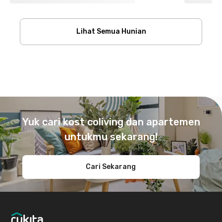
Lihat Semua Hunian
Footer
Yuk cari kost coliving dan apartemen
untukmu sekarang!
Cari Sekarang