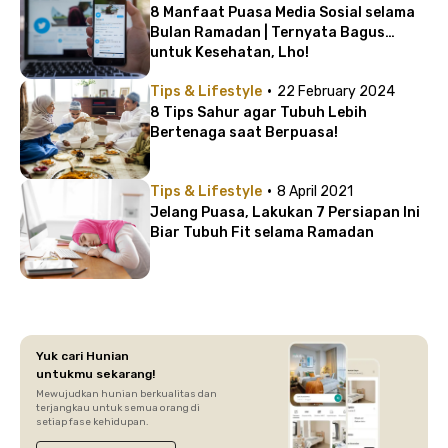
8 Manfaat Puasa Media Sosial selama
Bulan Ramadan | Ternyata Bagus
untuk Kesehatan, Lho!
·
Tips & Lifestyle
22 February 2024
8 Tips Sahur agar Tubuh Lebih
Bertenaga saat Berpuasa!
·
Tips & Lifestyle
8 April 2021
Jelang Puasa, Lakukan 7 Persiapan Ini
Biar Tubuh Fit selama Ramadan
Yuk cari Hunian
untukmu sekarang!
Mewujudkan hunian berkualitas dan
terjangkau untuk semua orang di
setiap fase kehidupan.