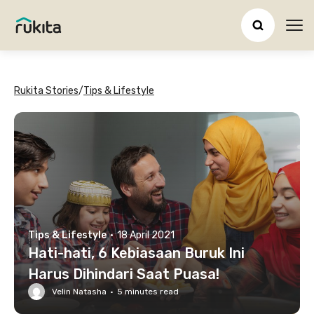
Ope
Rukita Stories
/
Tips & Lifestyle
Tips & Lifestyle
·
18 April 2021
Hati-hati, 6 Kebiasaan Buruk Ini
Harus Dihindari Saat Puasa!
Velin Natasha
·
5
minutes read