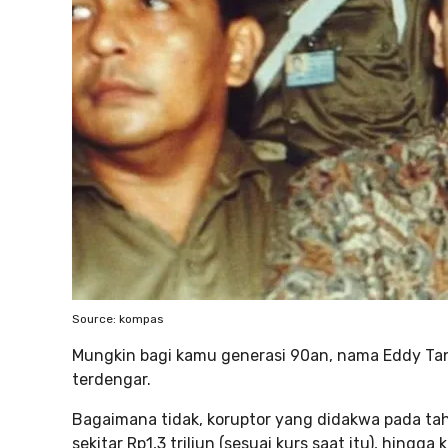
Source: kompas
Mungkin bagi kamu generasi 90an, nama Eddy Tansi
terdengar.
Bagaimana tidak, koruptor yang didakwa pada tah
sekitar Rp1,3 triliun (sesuai kurs saat itu), hingg