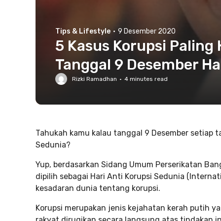
Tips & Lifestyle
·
9 Desember 2020
5 Kasus Korupsi Paling
Tanggal 9 Desember Har
Rizki Ramadhan
·
4
minutes read
Tahukah kamu kalau tanggal 9 Desember setiap ta
Sedunia?
Yup, berdasarkan Sidang Umum Perserikatan Ban
dipilih sebagai Hari Anti Korupsi Sedunia (Intern
kesadaran dunia tentang korupsi.
Korupsi merupakan jenis kejahatan kerah putih y
rakyat dirugikan secara langsung atas tindakan in