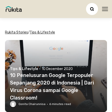
Ope
Rukita Stories
/
Tips & Lifestyle
Tips & Lifestyle
·
10 December 2020
10 Penelusuran Google Terpopuler
Sepanjang 2020 di Indonesia | Dari
Virus Corona sampai Google
Classroom!
Qonita Chairunnisa
·
6
minutes read