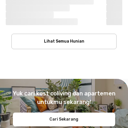
Lihat Semua Hunian
Footer
Yuk cari kost coliving dan apartemen
untukmu sekarang!
Cari Sekarang