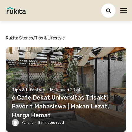
Ope
Rukita Stories
/
Tips & Lifestyle
Tips & Lifestyle
·
15 Januari 2024
6 Cafe Dekat Universitas Trisakti
Favorit Mahasiswa | Makan Lezat,
Harga Hemat
Yuliana
·
8
minutes read