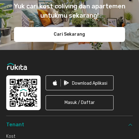
Yuk cari kost coliving dan apartemen
untukmu sekarang!
Cari Sekarang
Download Aplikasi
Masuk / Daftar
Tenant
Kost