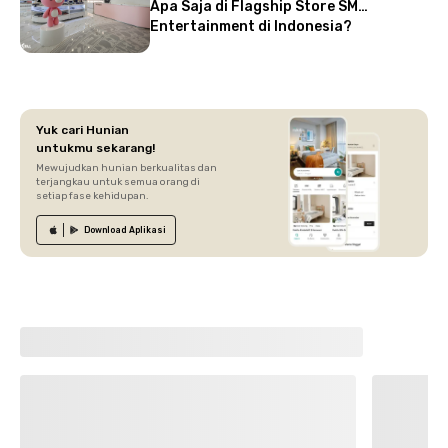
Apa Saja di Flagship Store SM
Entertainment di Indonesia?
Yuk cari Hunian
untukmu sekarang!
Mewujudkan hunian berkualitas dan
terjangkau untuk semua orang di
setiap fase kehidupan.
Download
Aplikasi