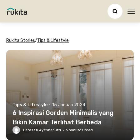
Ope
Rukita Stories
/
Tips & Lifestyle
Tips & Lifestyle
·
15 Januari 2024
6 Inspirasi Gorden Minimalis yang
Bikin Kamar Terlihat Berbeda
Larasati Ayeshaputri
·
6
minutes read