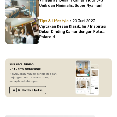
7 Inspirasi Desain Kamar Tidur 3×3
Unik dan Minimalis, Super Nyaman!
·
Tips & Lifestyle
20 Juni 2023
Ciptakan Kesan Klasik, Ini 7 Inspirasi
Dekor Dinding Kamar dengan Foto
Polaroid
Yuk cari Hunian
untukmu sekarang!
Mewujudkan hunian berkualitas dan
terjangkau untuk semua orang di
setiap fase kehidupan.
Download
Aplikasi