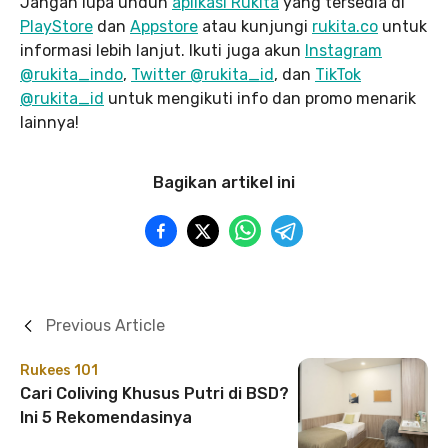
Jangan lupa unduh
aplikasi Rukita
yang tersedia di
PlayStore
dan
Appstore
atau kunjungi
rukita.co
untuk
informasi lebih lanjut. Ikuti juga akun
Instagram
@rukita_indo
,
Twitter @rukita_id
, dan
TikTok
@rukita_id
untuk mengikuti info dan promo menarik
lainnya!
Bagikan artikel ini
Previous Article
Rukees 101
Cari Coliving Khusus Putri di BSD?
Ini 5 Rekomendasinya